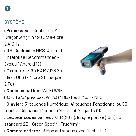
❶
SYSTÈME
Processeur :
Qualcomm®
Dragonwing™ 4490 Octa-Core
2,4 GHz
OS :
Android 15 GMS (Android
Enterprise Recommended -
évolutif Android 19)
Mémoire :
8 Go RAM / 128 Go
Flash UFS (+ Micro SD jusqu'à
2 To)
Communication :
Wi-Fi 6/6E
(802.11 a/b/g/n/ac/ax, WPA3) / Bluetooth® 5.3 / NFC
Clavier :
31 touches Numérique, 41 touches Fonctionnel ou 53
touches Alphanumérique - rétroéclairé - gants OK
Lecteur codes barres :
XLR (20m), longue portée (10m) ou
standard 2D - Green Spot™ - TrueAim™
Camera arriere :
13 Mpx autofocus avec flash LED