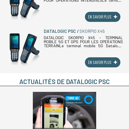
POUR OPERATIONS INTENSIVESLe terminal
mobile industriel Datalogic Skorpio X40 est le
PDA durci nouvelle génération avec clavier
physique, (...)
EN SAVOIR PLUS
DATALOGIC PSC
SKORPIO X45
DATALOGIC SKORPIO X45 - TERMINAL
MOBILE 5G ET GPS POUR LES OPERATIONS
TERRAINLe terminal mobile 5G Datalogic
Skorpio X45 est la version cellulaire du
Skorpio X40, conçu pour les opérations
terrain, la (...)
EN SAVOIR PLUS
ACTUALITÉS DE DATALOGIC PSC