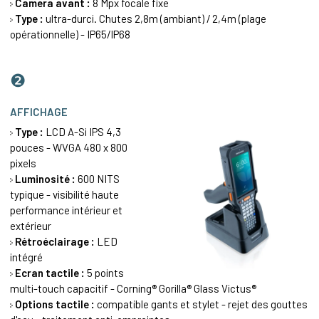
Camera avant :
8 Mpx focale fixe
Type :
ultra-durci. Chutes 2,8m (ambiant) / 2,4m (plage
opérationnelle) - IP65/IP68
❷
AFFICHAGE
Type :
LCD A-Si IPS 4,3
pouces - WVGA 480 x 800
pixels
Luminosité :
600 NITS
typique - visibilité haute
performance intérieur et
extérieur
Rétroéclairage :
LED
intégré
Ecran tactile :
5 points
multi-touch capacitif - Corning® Gorilla® Glass Victus®
Options tactile :
compatible gants et stylet - rejet des gouttes