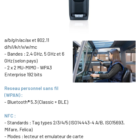
a/b/g/n/ac/ax et 802.11
d/h/i/k/r/v/w/mc
- Bandes : 2,4 GHz, 5 GHz et 6
GHz (selon pays)
- 2 x 2 MU-MIMO - WPA3
Enterprise 192 bits
Reseau personnel sans fil
(WPAN) :
- Bluetooth® 5.3 (Classic + BLE)
NFC :
- Standards : Tag types 2/3/4/5 (ISO14443-4 A/B, ISO15693,
Mifare, Felica)
- Modes : lecteur et emulateur de carte