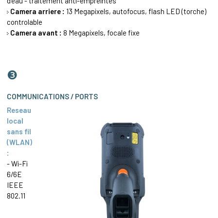
d'eau - traitement anti-empreintes
Camera arriere :
13 Megapixels, autofocus, flash LED (torche)
controlable
Camera avant :
8 Megapixels, focale fixe
❸
COMMUNICATIONS / PORTS
Reseau
local
sans fil
(WLAN)
:
- Wi-Fi
6/6E
IEEE
802.11