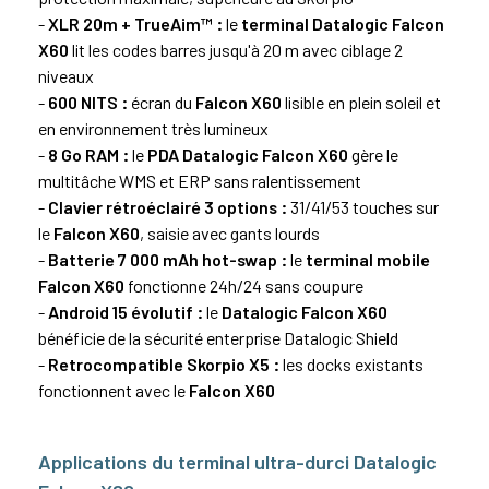
-
XLR 20m + TrueAim™ :
le
terminal Datalogic Falcon
X60
lit les codes barres jusqu'à 20 m avec ciblage 2
niveaux
-
600 NITS :
écran du
Falcon X60
lisible en plein soleil et
en environnement très lumineux
-
8 Go RAM :
le
PDA Datalogic Falcon X60
gère le
multitâche WMS et ERP sans ralentissement
-
Clavier rétroéclairé 3 options :
31/41/53 touches sur
le
Falcon X60
, saisie avec gants lourds
-
Batterie 7 000 mAh hot-swap :
le
terminal mobile
Falcon X60
fonctionne 24h/24 sans coupure
-
Android 15 évolutif :
le
Datalogic Falcon X60
bénéficie de la sécurité enterprise Datalogic Shield
-
Retrocompatible Skorpio X5 :
les docks existants
fonctionnent avec le
Falcon X60
Applications du terminal ultra-durci Datalogic