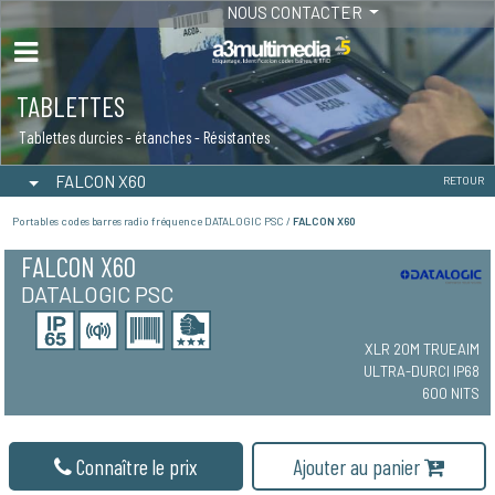
NOUS CONTACTER
TABLETTES
Tablettes durcies - étanches - Résistantes
FALCON X60
RETOUR
Portables codes barres radio fréquence DATALOGIC PSC /
FALCON X60
FALCON X60
DATALOGIC PSC
XLR 20M TRUEAIM
ULTRA-DURCI IP68
600 NITS
Connaître le prix
Ajouter au panier