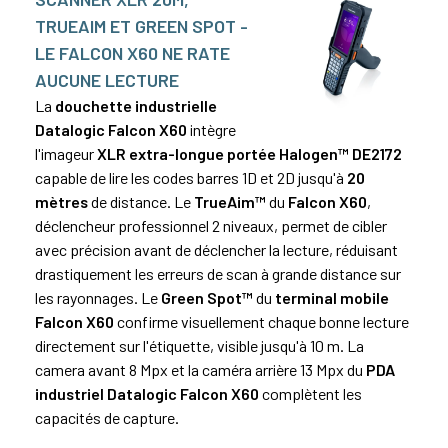
TRUEAIM ET GREEN SPOT -
LE FALCON X60 NE RATE
AUCUNE LECTURE
La
douchette industrielle
Datalogic Falcon X60
intègre
l'imageur
XLR extra-longue portée Halogen™ DE2172
capable de lire les codes barres 1D et 2D jusqu'à
20
mètres
de distance. Le
TrueAim™
du
Falcon X60
,
déclencheur professionnel 2 niveaux, permet de cibler
avec précision avant de déclencher la lecture, réduisant
drastiquement les erreurs de scan à grande distance sur
les rayonnages. Le
Green Spot™
du
terminal mobile
Falcon X60
confirme visuellement chaque bonne lecture
directement sur l'étiquette, visible jusqu'à 10 m. La
camera avant 8 Mpx et la caméra arrière 13 Mpx du
PDA
industriel Datalogic Falcon X60
complètent les
capacités de capture.