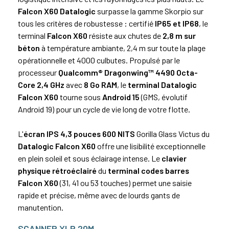
Falcon X60 Datalogic
surpasse la gamme Skorpio sur
tous les critères de robustesse : certifié
IP65 et IP68
, le
terminal
Falcon X60
résiste aux chutes de
2,8 m sur
béton
à température ambiante, 2,4 m sur toute la plage
opérationnelle et 4000 culbutes. Propulsé par le
processeur
Qualcomm® Dragonwing™ 4490 Octa-
Core 2,4 GHz
avec
8 Go RAM
, le
terminal Datalogic
Falcon X60
tourne sous
Android 15
(GMS, évolutif
Android 19) pour un cycle de vie long de votre flotte.
L'
écran IPS 4,3 pouces 600 NITS
Gorilla Glass Victus du
Datalogic Falcon X60
offre une lisibilité exceptionnelle
en plein soleil et sous éclairage intense. Le
clavier
physique rétroéclairé
du
terminal codes barres
Falcon X60
(31, 41 ou 53 touches) permet une saisie
rapide et précise, même avec de lourds gants de
manutention.
SCANNER XLR 20M,