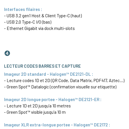
Interfaces filaires :
- USB 3.2 gen1 Host & Client Type-C (haut)
- USB 2.0 Type-C I/O (bas)
-
Ethernet
Gigabit via dock multi-slots
❹
LECTEUR CODES BARRES ET CAPTURE
Imageur 2D standard - Halogen™ DE2121-DL :
- Lecture codes 1D et 2D (QR Code,
Data Matrix
,
PDF417
, Aztec...)
- Green Spot™ Datalogic (confirmation visuelle sur etiquette)
Imageur 2D longue portee - Halogen™ DE2121-ER :
- Lecture 1D et 2D jusqu’a 10 metres
- Green Spot™ visible jusqu’a 10 m
Imageur XLR extra-longue portee - Halogen™ DE2172 :