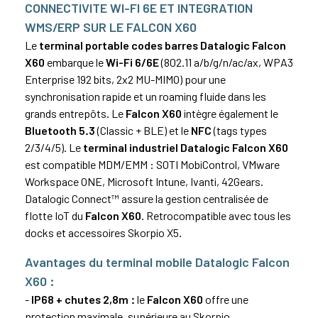
CONNECTIVITE WI-FI 6E ET INTEGRATION
WMS/ERP SUR LE FALCON X60
Le
terminal portable codes barres Datalogic Falcon
X60
embarque le
Wi-Fi 6/6E
(802.11 a/b/g/n/ac/ax, WPA3
Enterprise 192 bits, 2x2 MU-MIMO) pour une
synchronisation rapide et un roaming fluide dans les
grands entrepôts. Le
Falcon X60
intègre également le
Bluetooth 5.3
(Classic + BLE) et le
NFC
(tags types
2/3/4/5). Le
terminal industriel Datalogic Falcon X60
est compatible MDM/EMM : SOTI MobiControl, VMware
Workspace ONE, Microsoft Intune, Ivanti, 42Gears.
Datalogic Connect™ assure la gestion centralisée de
flotte IoT du
Falcon X60
. Retrocompatible avec tous les
docks et accessoires Skorpio X5.
Avantages du terminal mobile Datalogic Falcon
X60 :
-
IP68 + chutes 2,8m :
le
Falcon X60
offre une
protection maximale, supérieure au Skorpio