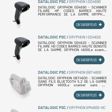
DATALOGIC PSC
GRYPHON I GD4690
DATALOGIC GRYPHON GD4690 - SCANNER
FILAIRE HP CODES BARRES HAUTE
PERFORMANCE DE LA GAMME GRYPHON
4600Le scanner filaire codes barres
Datalogic Gryphon GD4690 est le modèle
EN SAVOIR PLUS
Haute Performance (HP) de la (...)
DATALOGIC PSC
GRYPHON I GD4620
DATALOGIC GRYPHON GD4620 - SCANNER
FILAIRE HD CODES BARRES HAUTE DENSITÉ
DE LA GAMME GRYPHON 4600Le scanner
filaire codes barres Datalogic Gryphon
GD4620 est le modèle Haute Densité (HD) de
EN SAVOIR PLUS
la gamme Gryphon (...)
DATALOGIC PSC
GRYPHON GBT4600
DATALOGIC GRYPHON GBT4600 - SCANNER
SANS FILS BLUETOOTH 5.2 DE LA GAMME
GRYPHON 4600Le scanner sans fils
Bluetooth Datalogic Gryphon GBT4600 est le
lecteur code barres sans fil de la gamme
EN SAVOIR PLUS
Gryphon 4600, (...)
DATALOGIC PSC
GRYPHON GM4600-HC