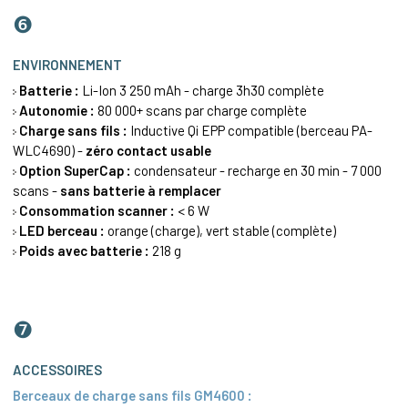
❻
ENVIRONNEMENT
Batterie :
Li-Ion 3 250 mAh - charge 3h30 complète
Autonomie :
80 000+ scans par charge complète
Charge sans fils :
Inductive Qi EPP compatible (berceau PA-
WLC4690) -
zéro contact usable
Option SuperCap :
condensateur - recharge en 30 min - 7 000
scans -
sans batterie à remplacer
Consommation scanner :
< 6 W
LED berceau :
orange (charge), vert stable (complète)
Poids avec batterie :
218 g
❼
ACCESSOIRES
Berceaux de charge sans fils GM4600 :