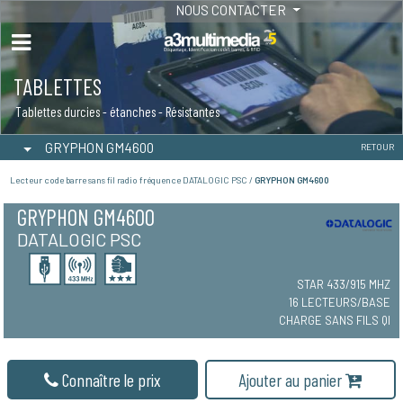
NOUS CONTACTER
TABLETTES
Tablettes durcies - étanches - Résistantes
GRYPHON GM4600
RETOUR
Lecteur code barre sans fil radio fréquence DATALOGIC PSC /
GRYPHON GM4600
GRYPHON GM4600
DATALOGIC PSC
STAR 433/915 MHZ
16 LECTEURS/BASE
CHARGE SANS FILS QI
Connaître le prix
Ajouter au panier