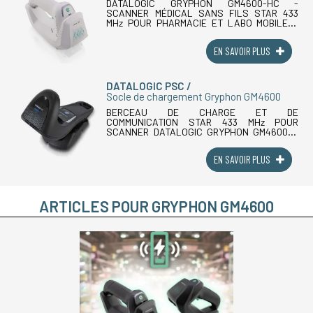
DATALOGIC GRYPHON GM4600-HC -
SCANNER MÉDICAL SANS FILS STAR 433
MHz POUR PHARMACIE ET LABO MOBILELe
scanner médical sans fils radio Datalogic
Gryphon GM4600-HC est le lecteur codes
EN SAVOIR PLUS
barres radio de la (...)
DATALOGIC PSC
Socle de chargement Gryphon GM4600
BERCEAU DE CHARGE ET DE
COMMUNICATION STAR 433 MHz POUR
SCANNER DATALOGIC GRYPHON GM4600Le
berceau de charge sans fils Datalogic
Gryphon GM4600 (réf. PA-WLC4690-BK) est
EN SAVOIR PLUS
la station de charge et de communication (...)
ARTICLES POUR GRYPHON GM4600