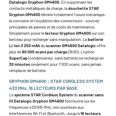
Datalogic Gryphon GM4600
. En supprimant les
contacts métalliques de charge, la
douchette STAR
Gryphon GM4600
élimine totalement l'usure mécanique,
la corrosion et l'oxydation des connecteurs - sources
principales de pannes et de coûts de maintenance.
Simplement poser le
lecteur Gryphon GM4600
sur son
berceau pour recharger sans manipulation. La
batterie
Li-Ion 3 250 mAh
du
scanner GM4600 Datalogic
offre
plus de
80 000 scans par charge
(3h30). L'option
SuperCap
(condensateur, sans batterie) se recharge en
30 minutes
seulement pour 7 000 scans, sans jamais
remplacer de batterie.
GRYPHON GM4600 : STAR CORDLESS SYSTEM
433 MHz, 16 LECTEURS PAR BASE
Le
système STAR Cordless System
du
scanner sans
fil Datalogic Gryphon GM4600
fonctionne sur les
fréquences 433/915 MHz, non soumises aux
interférences Wi-Fi et Bluetooth. Jusqu'à
16 lecteurs