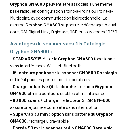
Gryphon GM4600
peuvent être associés à une même
base radio, en configuration Point-à-Point ou Point-à-
Multipoint, avec communication bidirectionnelle. La
gamme
Gryphon GM4600
supporte le décodage IA dual-
core, GS1 Digital Link, Digimarc, OCR et tous codes 1D/2D.
Avantages du scanner sans fils Datalogic
Gryphon GM4600 :
-
STAR 433/915 MHz :
le
Gryphon GM4600
fonctionne
sans interférences Wi-Fi et Bluetooth
-
16 lecteurs par base :
le
scanner GM4600 Datalogic
est idéal pour les postes multi-opérateurs
-
Charge inductive Qi :
la
douchette radio Gryphon
GM4600
élimine contacts usables et maintenance
-
80 000 scans / charge :
le
lecteur STAR GM4600
assure une journée complète sans interruption
-
SuperCap 30 min :
option sans batterie du
Gryphon
GM4600
, recharge ultra-rapide
-
Portée 50 m :
le
scanner radio GM4600 Datalogic