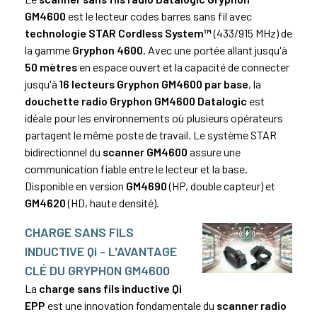
GM4600
est le lecteur codes barres sans fil avec
technologie STAR Cordless System™
(433/915 MHz) de
la gamme
Gryphon 4600
. Avec une portée allant jusqu'à
50 mètres
en espace ouvert et la capacité de connecter
jusqu'à
16 lecteurs Gryphon GM4600 par base
, la
douchette radio Gryphon GM4600 Datalogic
est
idéale pour les environnements où plusieurs opérateurs
partagent le même poste de travail. Le système STAR
bidirectionnel du
scanner GM4600
assure une
communication fiable entre le lecteur et la base.
Disponible en version
GM4690
(HP, double capteur) et
GM4620
(HD, haute densité).
CHARGE SANS FILS
INDUCTIVE Qi - L'AVANTAGE
CLÉ DU GRYPHON GM4600
La
charge sans fils inductive Qi
EPP
est une innovation fondamentale du
scanner radio