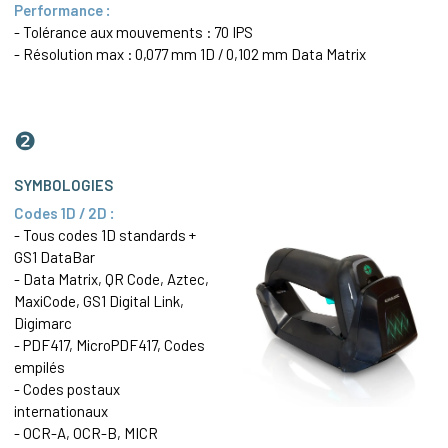
Performance :
- Tolérance aux mouvements : 70 IPS
- Résolution max : 0,077 mm 1D / 0,102 mm
Data Matrix
❷
SYMBOLOGIES
Codes 1D / 2D :
- Tous codes 1D standards +
GS1 DataBar
-
Data Matrix
, QR Code, Aztec,
MaxiCode, GS1 Digital Link,
Digimarc
-
PDF417
, MicroPDF417, Codes
empilés
- Codes postaux
internationaux
- OCR-A, OCR-B, MICR