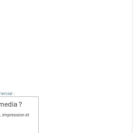
ercial :
media ?
é, impression et