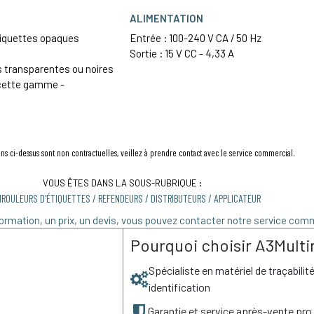
ALIMENTATION
iquettes opaques
Entrée : 100-240 V CA / 50 Hz
Sortie : 15 V CC - 4,33 A
s transparentes ou noires
 cette gamme -
ns ci-dessus sont non contractuelles, veillez à prendre contact avec le service commercial.
VOUS ÊTES DANS LA SOUS-RUBRIQUE :
NROULEURS D'ÉTIQUETTES / REFENDEURS / DISTRIBUTEURS / APPLICATEUR
ormation, un prix, un devis, vous pouvez contacter notre service comm
Pourquoi choisir A3Multi
Spécialiste en matériel de traçabilit
identification
Garantie et service après-vente pro