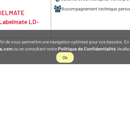
Accompagnement technique person
LABELMATE
s Labelmate LD-
s afin de vous permettre une navigation optimisé pour vos besoins. 
a.com
ou en consultant notre
Politique de Confidentialité
.Veuill
Ok
lmate LD-225 n'existe-t-il qu'en version XL ?
ale d'étiquette pour le dévidoir Labelmate LD-225 ?
-225 distribue-t-il les étiquettes transparentes ?
abelmate LD-225 est-il en acier inoxydable ?