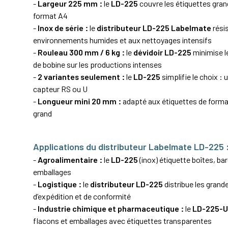
-
Largeur 225 mm :
le
LD-225
couvre les étiquettes gra
format A4
-
Inox de série :
le
distributeur LD-225 Labelmate
rési
environnements humides et aux nettoyages intensifs
-
Rouleau 300 mm / 6 kg :
le
dévidoir LD-225
minimise 
de bobine sur les productions intenses
-
2 variantes seulement :
le
LD-225
simplifie le choix : 
capteur RS ou U
-
Longueur mini 20 mm :
adapté aux étiquettes de forma
grand
Applications du distributeur Labelmate LD-225 
-
Agroalimentaire :
le
LD-225
(inox) étiquette boîtes, ba
emballages
-
Logistique :
le
distributeur LD-225
distribue les grand
d’expédition et de conformité
-
Industrie chimique et pharmaceutique :
le
LD-225-
flacons et emballages avec étiquettes transparentes