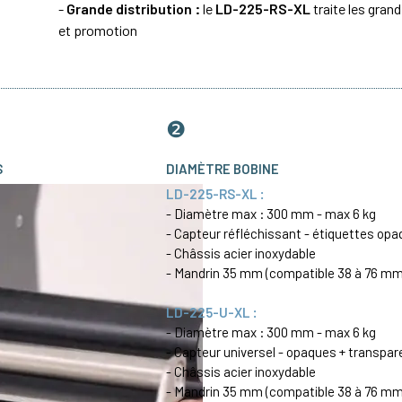
-
Grande distribution :
le
LD-225-RS-XL
traite les gran
et promotion
❷
S
DIAMÈTRE BOBINE
LD-225-RS-XL :
- Diamètre max : 300 mm - max 6 kg
- Capteur réfléchissant - étiquettes op
- Châssis acier inoxydable
- Mandrin 35 mm (compatible 38 à 76 mm
LD-225-U-XL :
- Diamètre max : 300 mm - max 6 kg
- Capteur universel - opaques + transpar
- Châssis acier inoxydable
- Mandrin 35 mm (compatible 38 à 76 mm