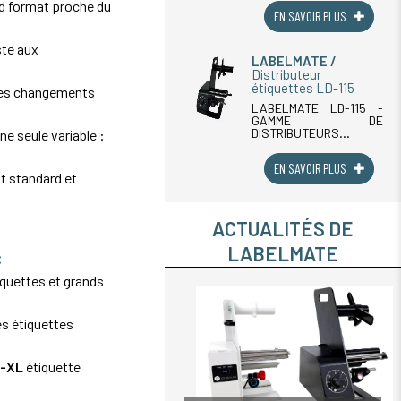
nd format proche du
réenrouleur et dérouleur
EN SAVOIR PLUS
innovant conçu pour
améliorer l'efficacité des
processus d'étiquetage.
ste aux
Il permet de gérer les
LABELMATE
(...)
Distributeur
étiquettes LD-115
les changements
LABELMATE LD-115 -
GAMME DE
DISTRIBUTEURS
une seule variable :
AUTOMATIQUES
D'ÉTIQUETTES JUSQU'À
EN SAVOIR PLUS
115 MMLa gamme
t standard et
distributeurs
d'étiquettes Labelmate
LD-115 regroupe quatre
distributeurs
ACTUALITÉS DE
automatiques conçus
pour distribuer (...)
LABELMATE
:
rquettes et grands
es étiquettes
U-XL
étiquette