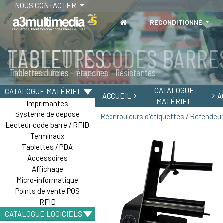
NOUS CONTACTER
RECONDITIONNÉ
TABLETTES
Tablettes durcies - étanches - Résistantes
CATALOGUE
CATALOGUE MATÉRIEL
ACCUEIL
A
MATÉRIEL
Imprimantes
Système de dépose
Réenrouleurs d'étiquettes / Refendeu
Lecteur code barre / RFID
Terminaux
Tablettes / PDA
Accessoires
Affichage
Micro-informatique
Points de vente POS
RFID
CATALOGUE LOGICIELS