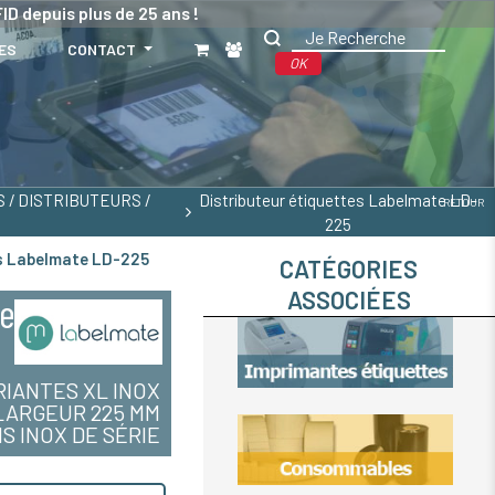
ID depuis plus de 25 ans !
ES
CONTACT
OK
/ DISTRIBUTEURS /
Distributeur étiquettes Labelmate LD-
RETOUR
225
es Labelmate LD-225
CATÉGORIES
ASSOCIÉES
te
RIANTES XL INOX
LARGEUR 225 MM
S INOX DE SÉRIE