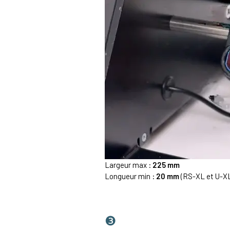
Largeur max :
225 mm
Longueur min :
20 mm
(RS-XL et U-X
❸