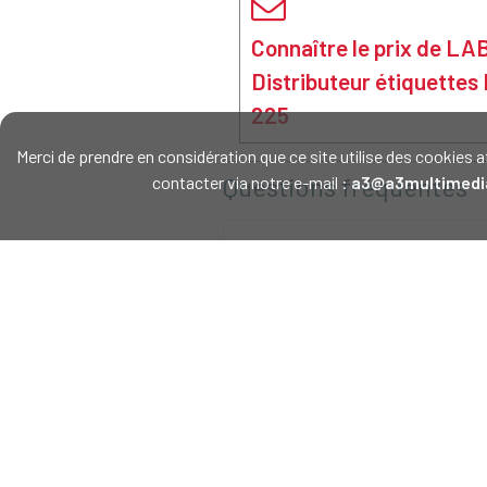
Connaître le prix de 
Distributeur étiquette
225
Merci de prendre en considération que ce site utilise des cookie
Questions fréquentes
contacter via notre e-mail :
a3@a3multimedi
Pourquoi le distributeur Labe
Quelle est la longueur minim
Le distributeur Labelmate LD
Le châssis du distributeur L