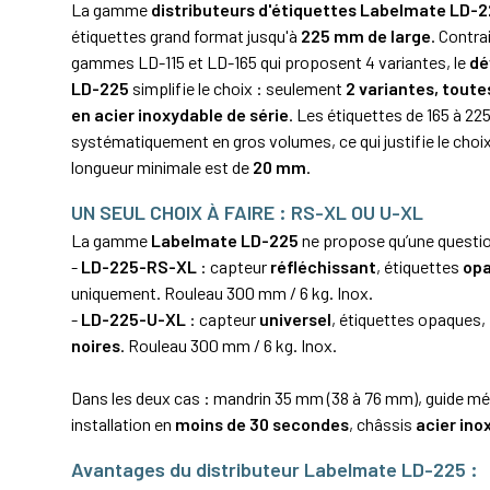
La gamme
distributeurs d'étiquettes Labelmate LD-
étiquettes grand format jusqu'à
225 mm de large
. Contr
gammes LD-115 et LD-165 qui proposent 4 variantes, le
dé
LD-225
simplifie le choix : seulement
2 variantes, toute
en acier inoxydable de série
. Les étiquettes de 165 à 22
systématiquement en gros volumes, ce qui justifie le choix
longueur minimale est de
20 mm
.
UN SEUL CHOIX À FAIRE : RS-XL OU U-XL
La gamme
Labelmate LD-225
ne propose qu’une question
-
LD-225-RS-XL
: capteur
réfléchissant
, étiquettes
op
uniquement. Rouleau 300 mm / 6 kg. Inox.
-
LD-225-U-XL
: capteur
universel
, étiquettes opaques,
noires
. Rouleau 300 mm / 6 kg. Inox.
Dans les deux cas : mandrin 35 mm (38 à 76 mm), guide méd
installation en
moins de 30 secondes
, châssis
acier ino
Avantages du distributeur Labelmate LD-225 :