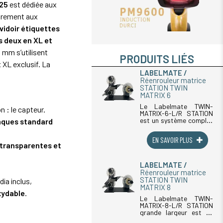
225
est dédiée aux
airement aux
vidoir étiquettes
s deux en XL et
5 mm s’utilisent
PRODUITS LIÉS
 XL exclusif. La
LABELMATE
Réenrouleur matrice
STATION TWIN
MATRIX 6
Le Labelmate TWIN-
 : le capteur.
MATRIX-6-L/R STATION
est un système complet
aques standard
avec réenrouleur et
dérouleur innovant
EN SAVOIR PLUS
conçu pour améliorer
transparentes et
l'efficacité des
processus d'étiquetage.
Il permet de gérer les
LABELMATE
étiquettes et (...)
Réenrouleur matrice
STATION TWIN
ia inclus,
MATRIX 8
xydable
.
Le Labelmate TWIN-
MATRIX-8-L/R STATION
grande largeur est un
système complet avec