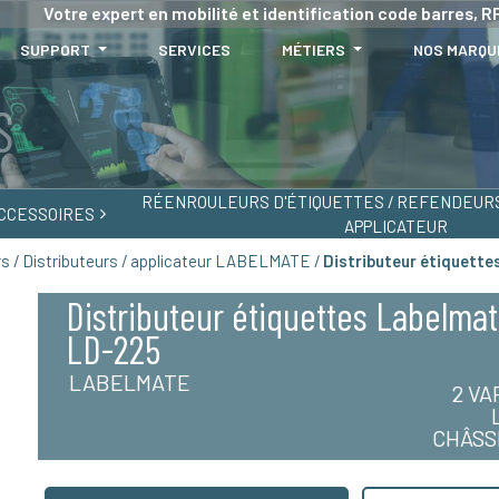
Votre expert en mobilité et identification code barres, RF
SUPPORT
SERVICES
MÉTIERS
NOS MARQU
RÉENROULEURS D'ÉTIQUETTES / REFENDEURS 
CCESSOIRES
APPLICATEUR
rs / Distributeurs / applicateur LABELMATE /
Distributeur étiquett
Distributeur étiquettes Labelma
LD-225
LABELMATE
2 VA
CHÂSSI