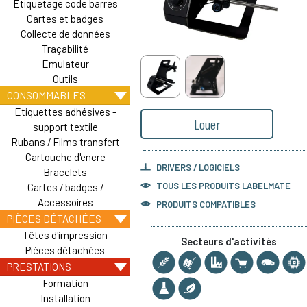
Etiquetage code barres
Cartes et badges
Collecte de données
Traçabilité
Emulateur
Outils
CONSOMMABLES
Etiquettes adhésives -
Louer
support textile
Rubans / Films transfert
Cartouche d'encre
DRIVERS / LOGICIELS
Bracelets
TOUS LES PRODUITS
LABELMATE
Cartes / badges /
Accessoires
PRODUITS COMPATIBLES
PIÈCES DÉTACHÉES
Têtes d'impression
Secteurs d'activités
Pièces détachées
PRESTATIONS
Formation
Installation