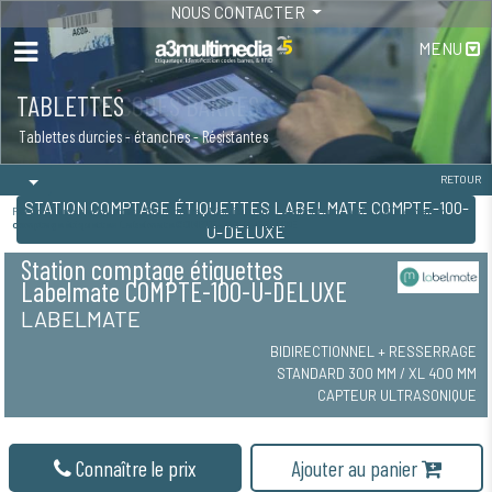
NOUS CONTACTER
MENU
TABLETTES
Tablettes durcies - étanches - Résistantes
RETOUR
STATION COMPTAGE ÉTIQUETTES LABELMATE COMPTE-100-
Réenrouleurs d'étiquettes / Refendeurs / Distributeurs / applicateur LABELMATE /
Station
comptage étiquettes Labelmate COMPTE-100-U-DELUXE
U-DELUXE
Station comptage étiquettes
Labelmate COMPTE-100-U-DELUXE
LABELMATE
BIDIRECTIONNEL + RESSERRAGE
STANDARD 300 MM / XL 400 MM
CAPTEUR ULTRASONIQUE
Connaître le prix
Ajouter au panier