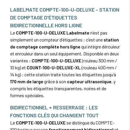
LABELMATE COMPTE-100-U-DELUXE - STATION
DE COMPTAGE D'ÉTIQUETTES
BIDIRECTIONNELLE HORS LIGNE
Le
COMPTE-100-U-DELUXE Labelmate
n’est pas
simplement un compteur d’étiquettes : c’est une
station
de comptage complète hors ligne
qui intègre dérouleur
et enrouleur dans un seul équipement. Disponible en deux
variantes :
COMPTE-100-U-DELUXE
(rouleau 300 mm /
10 kg) et
COUNT-100-U-DELUXE-XL
(rouleau 400 mm /
14 kg) : cette station traite toutes les étiquettes jusqu’à
170 mm de large
grâce à son
capteur ultrasonique
, y
compris les étiquettes transparentes, noires et de
formes spéciales.
BIDIRECTIONNEL + RESSERRAGE : LES
FONCTIONS CLÉS QUI CHANGENT TOUT
Le
COMPTE-100-U-DELUXE
se distingue du COMPTE-
100 basique par son
fonctionnement bidirectionnel
et