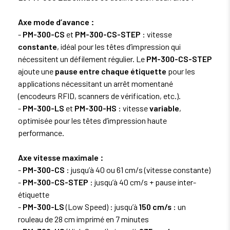
Axe mode d’avance :
-
PM-300-CS
et
PM-300-CS-STEP
: vitesse
constante
, idéal pour les têtes d’impression qui
nécessitent un défilement régulier. Le
PM-300-CS-STEP
ajoute une
pause entre chaque étiquette
pour les
applications nécessitant un arrêt momentané
(encodeurs RFID, scanners de vérification, etc.).
-
PM-300-LS
et
PM-300-HS
: vitesse
variable
,
optimisée pour les têtes d’impression haute
performance.
Axe vitesse maximale :
-
PM-300-CS
: jusqu’à 40 ou 61 cm/s (vitesse constante)
-
PM-300-CS-STEP
: jusqu’à 40 cm/s + pause inter-
étiquette
-
PM-300-LS
(Low Speed) : jusqu’à
150 cm/s
: un
rouleau de 28 cm imprimé en 7 minutes