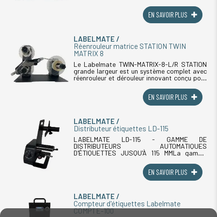
l'efficacité des processus d'étiquetage. Il
permet de gérer les étiquettes et (...)
EN SAVOIR PLUS
LABELMATE
Réenrouleur matrice STATION TWIN
MATRIX 8
Le Labelmate TWIN-MATRIX-8-L/R STATION
grande largeur est un système complet avec
réenrouleur et dérouleur innovant conçu pour
améliorer l'efficacité des processus
d'étiquetage. Il permet de gérer les (...)
EN SAVOIR PLUS
LABELMATE
Distributeur étiquettes LD-115
LABELMATE LD-115 - GAMME DE
DISTRIBUTEURS AUTOMATIQUES
D'ÉTIQUETTES JUSQU'À 115 MMLa gamme
distributeurs d'étiquettes Labelmate LD-115
regroupe quatre distributeurs automatiques
EN SAVOIR PLUS
conçus pour distribuer (...)
LABELMATE
Compteur d'étiquettes Labelmate
COMPTE-100