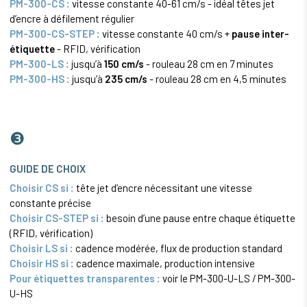
PM-300-CS :
vitesse constante 40-61 cm/s - idéal têtes jet
d’encre à défilement régulier
PM-300-CS-STEP :
vitesse constante 40 cm/s +
pause inter-
étiquette
- RFID, vérification
PM-300-LS :
jusqu’à
150 cm/s
- rouleau 28 cm en 7 minutes
PM-300-HS :
jusqu’à
235 cm/s
- rouleau 28 cm en 4,5 minutes
❸
GUIDE DE CHOIX
Choisir CS si :
tête jet d’encre nécessitant une vitesse
constante précise
Choisir CS-STEP si :
besoin d’une pause entre chaque étiquette
(RFID, vérification)
Choisir LS si :
cadence modérée, flux de production standard
Choisir HS si :
cadence maximale, production intensive
Pour étiquettes transparentes :
voir le PM-300-U-LS / PM-300-
U-HS