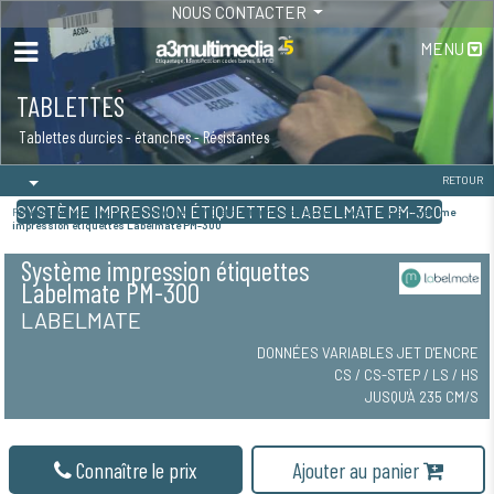
NOUS CONTACTER
MENU
TABLETTES
Tablettes durcies - étanches - Résistantes
RETOUR
SYSTÈME IMPRESSION ÉTIQUETTES LABELMATE PM-300
Réenrouleurs d'étiquettes / Refendeurs / Distributeurs / applicateur LABELMATE /
Système
impression étiquettes Labelmate PM-300
Système impression étiquettes
Labelmate PM-300
LABELMATE
DONNÉES VARIABLES JET D'ENCRE
CS / CS-STEP / LS / HS
JUSQU'À 235 CM/S
Connaître le prix
Ajouter au panier