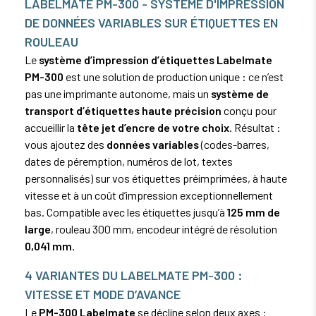
LABELMATE PM-300 - SYSTÈME D'IMPRESSION
DE DONNÉES VARIABLES SUR ÉTIQUETTES EN
ROULEAU
Le
système d’impression d’étiquettes Labelmate
PM-300
est une solution de production unique : ce n’est
pas une imprimante autonome, mais un
système de
transport d’étiquettes haute précision
conçu pour
accueillir la
tête jet d’encre de votre choix
. Résultat :
vous ajoutez des
données variables
(codes-barres,
dates de péremption, numéros de lot, textes
personnalisés) sur vos étiquettes préimprimées, à haute
vitesse et à un coût d’impression exceptionnellement
bas. Compatible avec les étiquettes jusqu’à
125 mm de
large
, rouleau 300 mm, encodeur intégré de résolution
0,041 mm
.
4 VARIANTES DU LABELMATE PM-300 :
VITESSE ET MODE D’AVANCE
Le
PM-300 Labelmate
se décline selon deux axes :