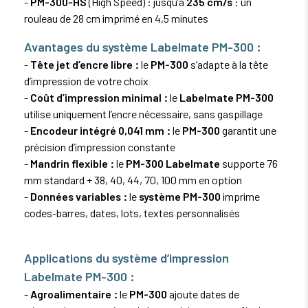
-
PM-300-HS
(High Speed) : jusqu’à
235 cm/s
: un
rouleau de 28 cm imprimé en 4,5 minutes
Avantages du système Labelmate PM-300 :
-
Tête jet d’encre libre :
le
PM-300
s’adapte à la tête
d’impression de votre choix
-
Coût d’impression minimal :
le
Labelmate PM-300
utilise uniquement l’encre nécessaire, sans gaspillage
-
Encodeur intégré 0,041 mm :
le
PM-300
garantit une
précision d’impression constante
-
Mandrin flexible :
le
PM-300 Labelmate
supporte 76
mm standard + 38, 40, 44, 70, 100 mm en option
-
Données variables :
le
système PM-300
imprime
codes-barres, dates, lots, textes personnalisés
Applications du système d’impression
Labelmate PM-300 :
-
Agroalimentaire :
le
PM-300
ajoute dates de