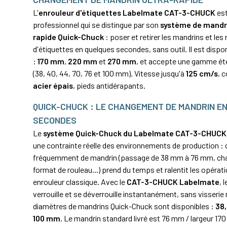
L'
enrouleur d'étiquettes Labelmate CAT-3-CHUCK
est
professionnel qui se distingue par son
système de mandri
rapide Quick-Chuck
: poser et retirer les mandrins et les
d'étiquettes en quelques secondes, sans outil. Il est dispo
:
170 mm
,
220 mm
et
270 mm
, et accepte une gamme ét
(38, 40, 44, 70, 76 et 100 mm). Vitesse jusqu'à
125 cm/s
, 
acier épais
, pieds antidérapants.
QUICK-CHUCK : LE CHANGEMENT DE MANDRIN E
SECONDES
Le
système Quick-Chuck du Labelmate CAT-3-CHUCK
une contrainte réelle des environnements de production :
fréquemment de mandrin (passage de 38 mm à 76 mm, c
format de rouleau...) prend du temps et ralentit les opérat
enrouleur classique. Avec le
CAT-3-CHUCK Labelmate
, 
verrouille et se déverrouille instantanément, sans visserie n
diamètres de mandrins Quick-Chuck sont disponibles :
38,
100 mm
. Le mandrin standard livré est 76 mm / largeur 17