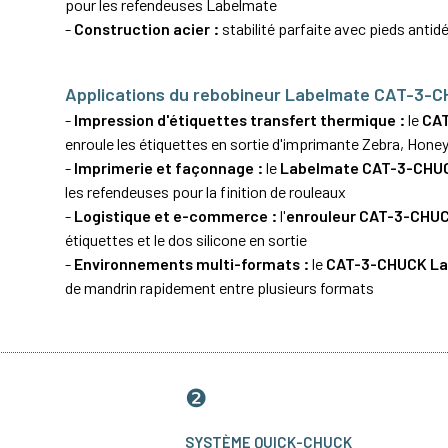
pour les refendeuses Labelmate
-
Construction acier :
stabilité parfaite avec pieds anti
Applications du rebobineur Labelmate CAT-3-C
-
Impression d'étiquettes
transfert thermique
:
le
CA
enroule les étiquettes en sortie d'imprimante Zebra, Hone
-
Imprimerie et façonnage :
le
Labelmate CAT-3-CHU
les refendeuses pour la finition de rouleaux
-
Logistique et e-commerce :
l'
enrouleur CAT-3-CHU
étiquettes et le dos silicone en sortie
-
Environnements multi-formats :
le
CAT-3-CHUCK L
de mandrin rapidement entre plusieurs formats
❷
SYSTÈME QUICK-CHUCK