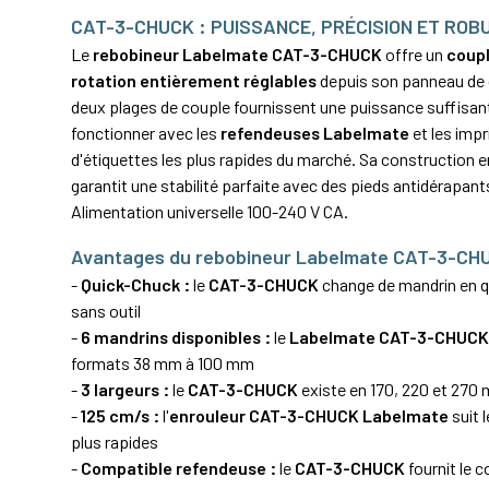
CAT-3-CHUCK : PUISSANCE, PRÉCISION ET RO
Le
rebobineur Labelmate CAT-3-CHUCK
offre un
coupl
rotation entièrement réglables
depuis son panneau d
deux plages de couple fournissent une puissance suffisan
fonctionner avec les
refendeuses Labelmate
et les imp
d'étiquettes les plus rapides du marché. Sa construction 
garantit une stabilité parfaite avec des pieds antidérapan
Alimentation universelle 100-240 V CA.
Avantages du rebobineur Labelmate CAT-3-CH
-
Quick-Chuck :
le
CAT-3-CHUCK
change de mandrin en 
sans outil
-
6 mandrins disponibles :
le
Labelmate CAT-3-CHUC
formats 38 mm à 100 mm
-
3 largeurs :
le
CAT-3-CHUCK
existe en 170, 220 et 270
-
125 cm/s :
l'
enrouleur CAT-3-CHUCK Labelmate
suit 
plus rapides
-
Compatible refendeuse :
le
CAT-3-CHUCK
fournit le 