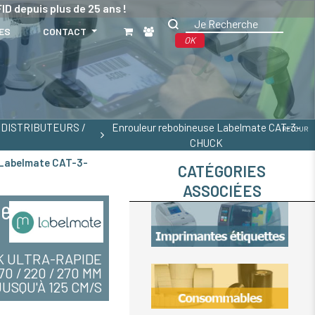
ID depuis plus de 25 ans !
ES
CONTACT
OK
DISTRIBUTEURS /
Enrouleur rebobineuse Labelmate CAT-3-
RETOUR
CHUCK
 Labelmate CAT-3-
CATÉGORIES
ASSOCIÉES
te
K ULTRA-RAPIDE
70 / 220 / 270 MM
JUSQU'À 125 CM/S