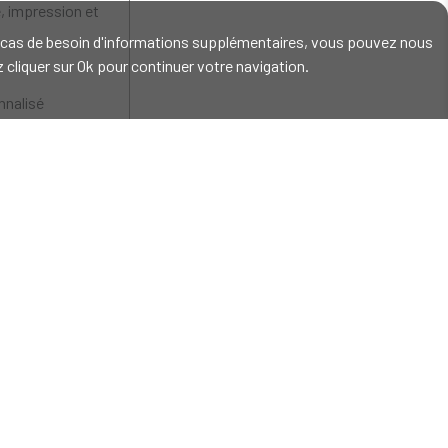
é, impression et
En cas de besoin d'informations supplémentaires, vous pouvez nous
ez cliquer sur Ok pour continuer votre navigation.
nalisé