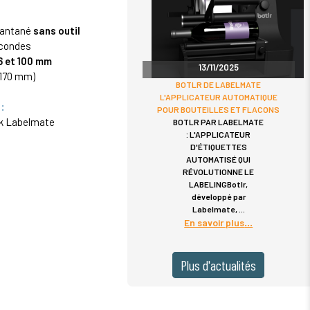
stantané
sans outil
econdes
76 et 100 mm
13/11/2025
 170 mm)
BOTLR DE LABELMATE
L'APPLICATEUR AUTOMATIQUE
:
POUR BOUTEILLES ET FLACONS
ck Labelmate
BOTLR PAR LABELMATE
: L'APPLICATEUR
D'ÉTIQUETTES
AUTOMATISÉ QUI
RÉVOLUTIONNE LE
LABELINGBotlr,
développé par
Labelmate,
En savoir plus
Plus d'actualités