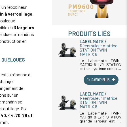
 un rebobineur
n à verrouillage
 rouleaux
nible en
3 largeurs
PRODUITS LIÉS
endue de mandrins
construction en
LABELMATE
Réenrouleur matrice
STATION TWIN
MATRIX 6
N QUELQUES
Le Labelmate TWIN-
MATRIX-6-L/R STATION
est un système complet
avec réenrouleur et
est la réponse à
dérouleur innovant
EN SAVOIR PLUS
conçu pour améliorer
 changer
l'efficacité des
hangement de
processus d'étiquetage.
Il permet de gérer les
LABELMATE
ions sur un
étiquettes et (...)
Réenrouleur matrice
le mandrin se
STATION TWIN
MATRIX 8
i outillage. Six
Le Labelmate TWIN-
 40, 44, 70, 76 et
MATRIX-8-L/R STATION
grande largeur est un
0 mm.
système complet avec