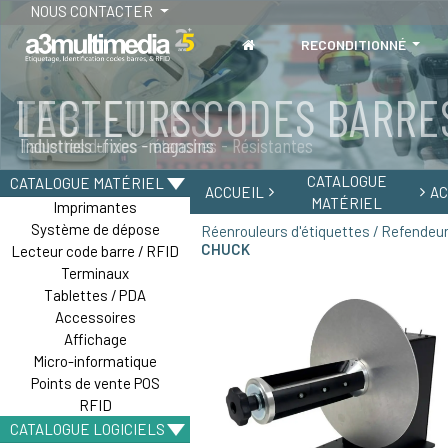
NOUS CONTACTER
RECONDITIONNÉ
TABLETTES
Tablettes durcies - étanches - Résistantes
CATALOGUE
CATALOGUE MATÉRIEL
ACCUEIL
AC
MATÉRIEL
Imprimantes
Système de dépose
Réenrouleurs d'étiquettes / Refendeu
CHUCK
Lecteur code barre / RFID
Terminaux
Tablettes / PDA
Accessoires
Affichage
Micro-informatique
Points de vente POS
RFID
CATALOGUE LOGICIELS