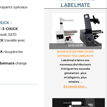
LABELMATE
dérapants spéciaux
HUCK :
T-3-CHUCK
ywell, SATO
CK
travaille avec
12/12/2025
CK
récupère les
NOUVEAUX DISTRIBUTEURS
D'ÉTIQUETTES LABELMATE
Labelmate lance ses
abelmate
change
nouveaux distributeurs
d'étiquettes nouvelle
génération : plus
intelligents, plus
simples,
En savoir plus