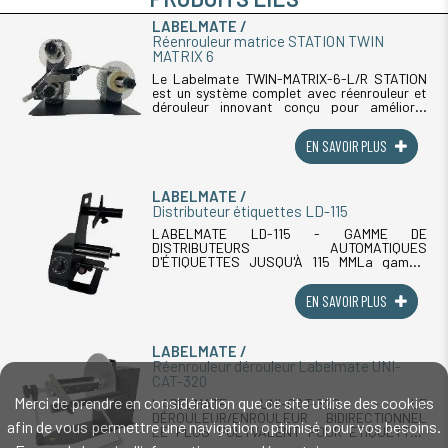
LABELMATE
Réenrouleur matrice STATION TWIN
MATRIX 6
Le Labelmate TWIN-MATRIX-6-L/R STATION
est un système complet avec réenrouleur et
dérouleur innovant conçu pour améliorer
l'efficacité des processus d'étiquetage. Il
permet de gérer les étiquettes et (...)
EN SAVOIR PLUS
LABELMATE
Distributeur étiquettes LD-115
LABELMATE LD-115 - GAMME DE
DISTRIBUTEURS AUTOMATIQUES
D'ÉTIQUETTES JUSQU'À 115 MMLa gamme
distributeurs d'étiquettes Labelmate LD-115
regroupe quatre distributeurs automatiques
EN SAVOIR PLUS
conçus pour distribuer (...)
LABELMATE
Réenrouleur dérouleur Labelmate UNI-
CAT-320
Merci de prendre en considération que ce site utilise des cookies
LABELMATE UNI-CAT-320 - LE
DÉROULEUR/ENROULEUR BIDIRECTIONNEL
afin de vous permettre une navigation optimisé pour vos besoins.
LE PLUS POLYVALENT POUR ÉTIQUETTES
320 MMLe réenrouleur Labelmate UNI-CAT-