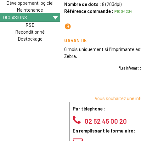
Développement logiciel
Nombre de dots :
8 (203dpi)
Maintenance
Référence commande :
P1004234
OCCASIONS
❸
RSE
Reconditionné
Destockage
GARANTIE
6 mois uniquement si l'imprimante est
Zebra.
*Les informatio
Vous souhaitez une inf
Par télephone :
02 52 45 00 20
En remplissant le formulaire :