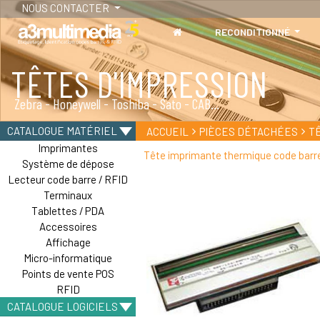
NOUS CONTACTER
RECONDITIONNÉ
TÊTES D'IMPRESSION
PIÈCES DÉTACHÉES
Zebra - Honeywell - Toshiba - Sato - CAB...
Imprimantes - Lecteurs - Terminaux
CATALOGUE MATÉRIEL
ACCUEIL
PIÈCES DÉTACHÉES
T
Imprimantes
Tête imprimante thermique code ba
Système de dépose
Lecteur code barre / RFID
Terminaux
Tablettes / PDA
Accessoires
Affichage
Micro-informatique
Points de vente POS
RFID
CATALOGUE LOGICIELS