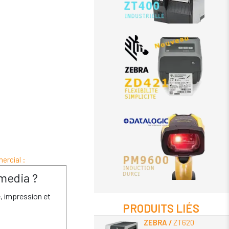
ercial :
media ?
é, impression et
PRODUITS LIÉS
ZEBRA
ZT620