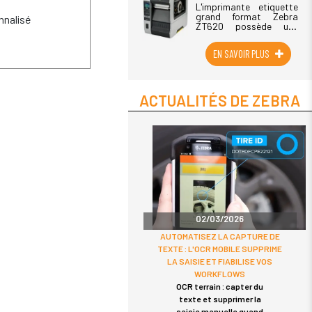
L'imprimante etiquette
grand format Zebra
nalisé
ZT620 possède une
durabilité et des
performances
EN SAVOIR PLUS
exceptionnelles dans
une plateforme
conviviale, prête à
affronter l'avenir. Quels
que soient vos sujets
ACTUALITÉS DE ZEBRA
(...)
02/03/2026
AUTOMATISEZ LA CAPTURE DE
TEXTE : L'OCR MOBILE SUPPRIME
LA SAISIE ET FIABILISE VOS
WORKFLOWS
OCR terrain : capter du
texte et supprimer la
saisie manuelle quand