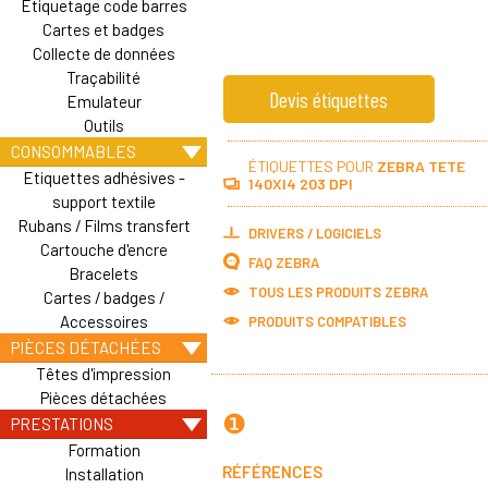
Etiquetage code barres
Cartes et badges
Collecte de données
Traçabilité
Devis étiquettes
Emulateur
Outils
CONSOMMABLES
ÉTIQUETTES POUR
ZEBRA TETE
Etiquettes adhésives -
140XI4 203 DPI
support textile
Rubans / Films transfert
DRIVERS / LOGICIELS
Cartouche d'encre
FAQ ZEBRA
Bracelets
TOUS LES PRODUITS
ZEBRA
Cartes / badges /
Accessoires
PRODUITS COMPATIBLES
PIÈCES DÉTACHÉES
Têtes d'impression
Pièces détachées
❶
PRESTATIONS
Formation
RÉFÉRENCES
Installation