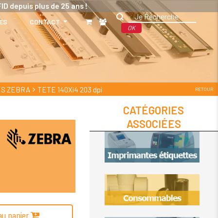
ID depuis plus de 25 ans !
ES
CONTACT
OK
ES ZEBRA
TETE 140Xi4 203 dpi
RETOUR
CATÉGORIES
ASSOCIÉES
 au panier