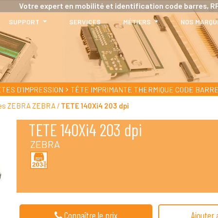
Votre expert en mobilité et identification code barres, RF
SUPPORT
SERVICES
MÉTIERS
NOS MARQU
ÊTES D'IMPRESSION
TÊTE IMPRIMANTE THERMIQUE CODE BARR
rres ZEBRA ZEBRA /
TETE 140Xi4 203 dpi
TETE 140Xi4 203 dpi
ZEBRA
Connaître le prix
Ajouter