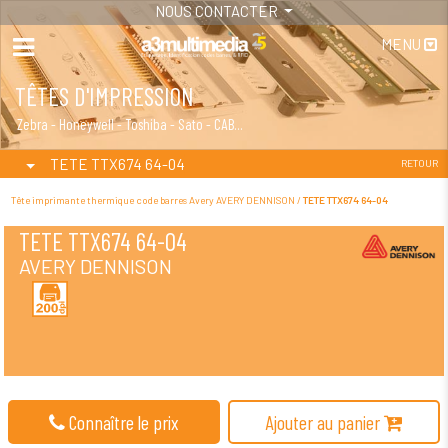
NOUS CONTACTER
MENU
TÊTES D'IMPRESSION
PIÈCES DÉTACHÉES
Zebra - Honeywell - Toshiba - Sato - CAB...
Imprimantes - Lecteurs - Terminaux
TETE TTX674 64-04
RETOUR
Tête imprimante thermique code barres Avery AVERY DENNISON /
TETE TTX674 64-04
TETE TTX674 64-04
AVERY DENNISON
Connaître le prix
Ajouter au panier