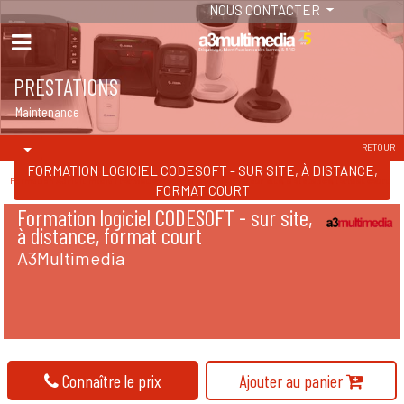
NOUS CONTACTER
PRESTATIONS
Maintenance
RETOUR
FORMATION LOGICIEL CODESOFT - SUR SITE, À DISTANCE,
Formation A3Multimedia /
Formation logiciel CODESOFT - sur site, à distance, format court
FORMAT COURT
Formation logiciel CODESOFT - sur site,
à distance, format court
A3Multimedia
Connaître le prix
Ajouter au panier