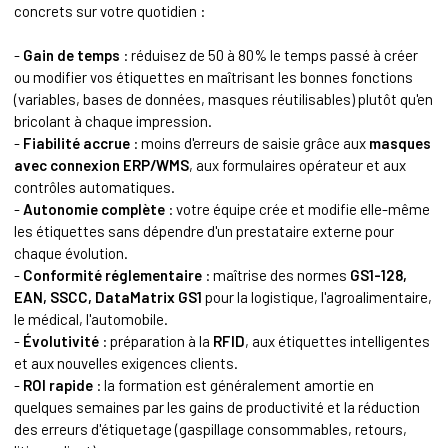
concrets sur votre quotidien :
-
Gain de temps
: réduisez de 50 à 80% le temps passé à créer
ou modifier vos étiquettes en maîtrisant les bonnes fonctions
(variables, bases de données, masques réutilisables) plutôt qu'en
bricolant à chaque impression.
-
Fiabilité accrue
: moins d'erreurs de saisie grâce aux
masques
avec connexion ERP/WMS
, aux formulaires opérateur et aux
contrôles automatiques.
-
Autonomie complète
: votre équipe crée et modifie elle-même
les étiquettes sans dépendre d'un prestataire externe pour
chaque évolution.
-
Conformité réglementaire
: maîtrise des normes
GS1-128,
EAN, SSCC, DataMatrix GS1
pour la logistique, l'agroalimentaire,
le médical, l'automobile.
-
Évolutivité
: préparation à la
RFID
, aux étiquettes intelligentes
et aux nouvelles exigences clients.
-
ROI rapide
: la formation est généralement amortie en
quelques semaines par les gains de productivité et la réduction
des erreurs d'étiquetage (gaspillage consommables, retours,