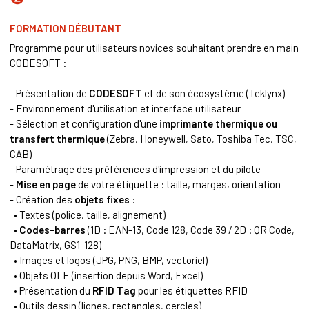
FORMATION DÉBUTANT
Programme pour utilisateurs novices souhaitant prendre en main
CODESOFT :
- Présentation de
CODESOFT
et de son écosystème (Teklynx)
- Environnement d'utilisation et interface utilisateur
- Sélection et configuration d'une
imprimante thermique ou
transfert thermique
(Zebra, Honeywell, Sato, Toshiba Tec, TSC,
CAB)
- Paramétrage des préférences d'impression et du pilote
-
Mise en page
de votre étiquette : taille, marges, orientation
- Création des
objets fixes
:
• Textes (police, taille, alignement)
•
Codes-barres
(1D : EAN-13,
Code 128
,
Code 39
/ 2D : QR Code,
DataMatrix, GS1-128)
• Images et logos (JPG, PNG, BMP, vectoriel)
• Objets OLE (insertion depuis Word, Excel)
• Présentation du
RFID Tag
pour les étiquettes RFID
• Outils dessin (lignes, rectangles, cercles)