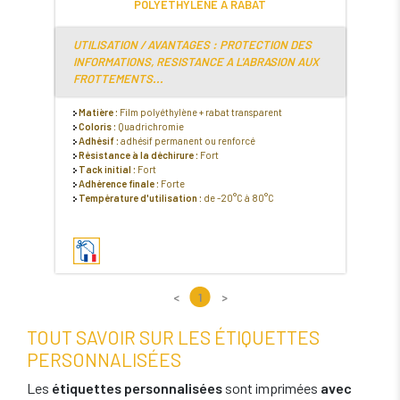
POLYETHYLENE A RABAT
UTILISATION / AVANTAGES : PROTECTION DES
INFORMATIONS, RESISTANCE A L'ABRASION AUX
FROTTEMENTS...
Matière :
Film polyéthylène + rabat transparent
Coloris :
Quadrichromie
Adhésif :
adhésif permanent ou renforcé
Résistance à la déchirure :
Fort
Tack initial :
Fort
Adhérence finale :
Forte
Température d'utilisation :
de -20°C à 80°C
<
1
>
TOUT SAVOIR SUR LES ÉTIQUETTES
PERSONNALISÉES
Les
étiquettes personnalisées
sont imprimées
avec