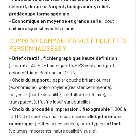
sélectif, dorure or/argent, hologramme, relief,
prédécoupe forme spéciale
.
- Économique en moyenne et grande série
: coût
unitaire dégressif avec le volume.
COMMENT COMMANDER VOS ÉTIQUETTES
PERSONNALISÉES ?
- Brief créatif
:
fichier graphique haute définition
(Illustrator AI, PDF haute qualité, EPS vectoriel), profil
colorimétrique Pantone ou CMJN.
- Choix du support
: papier couché brillant ou mat
(économique), polypropylène (résistance moyenne),
polyester (haute durabilité), métallisé (effet luxe),
transparent (effet 'no label' sur bouteille).
- Choix du procédé d'impression
:
flexographie
(1 000 à
100 000 étiquettes, qualité professionnelle),
jet d'encre
numérique
(petites séries variées, prototypes),
offset
(volumes importants, haute qualité visuelle).