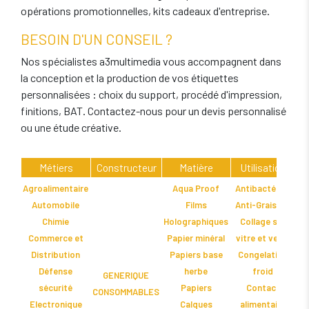
opérations promotionnelles, kits cadeaux d'entreprise.
BESOIN D'UN CONSEIL ?
Nos spécialistes a3multimedia vous accompagnent dans
la conception et la production de vos étiquettes
personnalisées : choix du support, procédé d'impression,
finitions, BAT. Contactez-nous pour un devis personnalisé
ou une étude créative.
Métiers
Constructeur
Matière
Utilisation
Agroalimentaire
Aqua Proof
Antibactérien
Automobile
Films
Anti-Graisses
Chimie
Holographiques
Collage sur
Commerce et
Papier minéral
vitre et verre
Distribution
Papiers base
Congelation
Défense
herbe
froid
GENERIQUE
sécurité
Papiers
Contact
CONSOMMABLES
Electronique
Calques
alimentaire