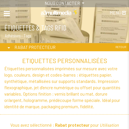
NOUS CONTACTER
MENU
ÉTIQUETTES & TAGS RFID
Adhésives - Tags
RABAT PROTECTEUR
RETOUR
ETIQUETTES PERSONNALISÉES
Étiquettes personnalisées imprimées sur mesure avec votre
logo, couleurs, design et codes-barres : étiquettes papier,
synthétique, métallisées sur supports standards. Impression
flexographique, jet d'encre numérique ou offset pour quantités
variables. Options finition : vernis brillant ou mat, dorure
or/argent, hologramme, prédécoupe forme spéciale. Idéal pour
identité de marque, packaging premium, fidélité.
Vous avez sélectionné :
Rabat protecteur
pour
Utilisation