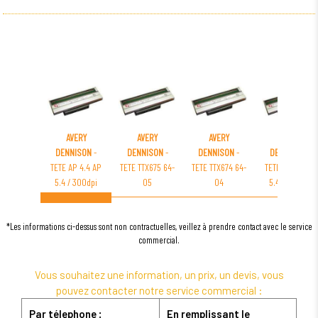
AVERY
AVERY
AVERY
AVERY
DENNISON
-
DENNISON
-
DENNISON
-
DENNISON
-
TETE AP 4.4 AP
TETE TTX675 64-
TETE TTX674 64-
TETE AP 4.4 AP
5.4 / 300dpi
05
04
5.4 / 200dpi
*Les informations ci-dessus sont non contractuelles, veillez à prendre contact avec le service
commercial.
Vous souhaitez une information, un prix, un devis, vous
pouvez contacter notre service commercial :
Par télephone :
En remplissant le