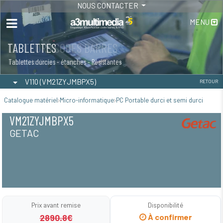
NOUS CONTACTER
MENU
LECTEURS CODES BARRES
TABLETTES
Industriels -fixes -magasins
Tablettes durcies - étanches - Résistantes
V110 (VM21ZYJMBPX5)
RETOUR
Catalogue matériel
Micro-informatique
PC Portable durci et semi durci
VM21ZYJMBPX5
GETAC
Prix avant remise
Disponibilité
2890.8€
À confirmer