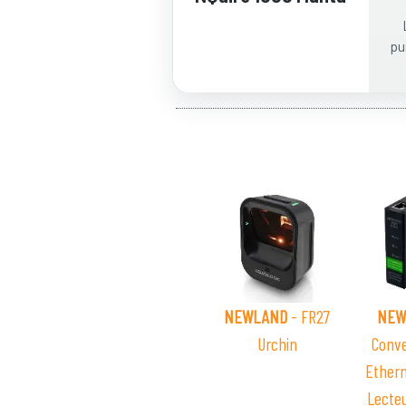
pu
NEWLAND
- FR27
NEW
Urchin
Conve
Ether
Lecte