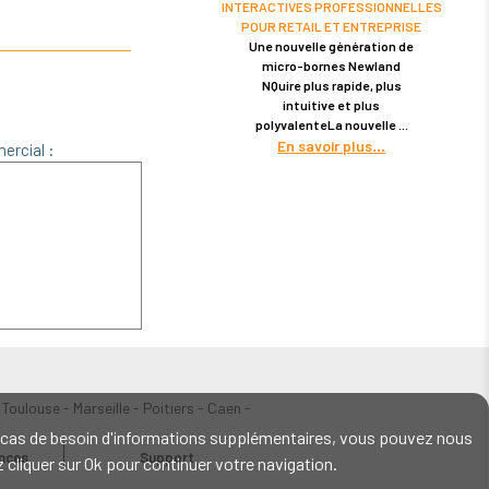
INTERACTIVES PROFESSIONNELLES
POUR RETAIL ET ENTREPRISE
Une nouvelle génération de
micro-bornes Newland
NQuire plus rapide, plus
intuitive et plus
polyvalenteLa nouvelle
En savoir plus
ercial :
 Toulouse - Marseille - Poitiers - Caen -
En cas de besoin d'informations supplémentaires, vous pouvez nous
ences
Support
ez cliquer sur Ok pour continuer votre navigation.