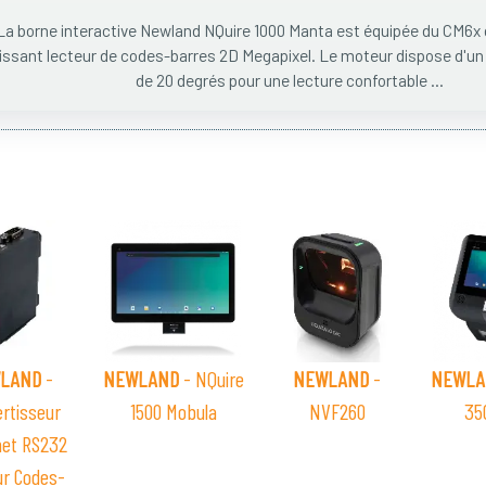
La borne interactive Newland NQuire 1000 Manta est équipée du CM6x 
issant lecteur de codes-barres 2D Megapixel. Le moteur dispose d'un 
de 20 degrés pour une lecture confortable ...
LAND
-
NEWLAND
- NQuire
NEWLAND
-
NEWLA
rtisseur
1500 Mobula
NVF260
35
net RS232
ur Codes-