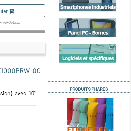
uter
r validation.
E1000PRW-0C
PRODUITS PHARES
sion) avec 10"