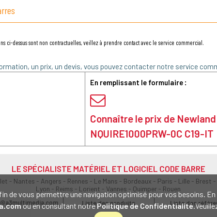
arres
ns ci-dessus sont non contractuelles, veillez à prendre contact avec le service commercial.
ormation, un prix, un devis, vous pouvez contacter notre service comm
En remplissant le formulaire :
Connaître le prix de Newland
NQUIRE1000PRW-0C C19-IT
LE SPÉCIALISTE MATÉRIEL ET LOGICIEL CODE BARRE
olet - Nantes - Angers - Rennes - Le Mans - Bordeaux - Paris - Lille - Brest -
Lyon - Reims - Lorient - Vannes - Quimper - Rouen
s afin de vous permettre une navigation optimisé pour vos besoins. 
@a3multimedia.com
Liste des produits
Liste des référ
a.com
ou en consultant notre
Politique de Confidentialité
.Veuill