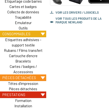
Etiquetage code barres
Cartes et badges
Collecte de données
VOIR LES DRIVERS / LOGICIELS
Traçabilité
VOIR TOUS LES PRODUITS DE LA
MARQUE NEWLAND
Emulateur
Outils
CONSOMMABLES
Etiquettes adhésives -
support textile
Rubans / Films transfert
Cartouche d'encre
Bracelets
Cartes / badges /
Accessoires
PIÈCES DÉTACHÉES
Têtes d'impression
Pièces détachées
PRESTATIONS
Formation
Installation