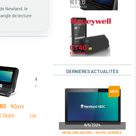
de Newland, le
angle de lecture
DERNIÈRES ACTUALITÉS
ND
- NQuire
NEWLAND
-
NEWLAND
- NQuire
NEWL
0 Skate
Lecteur RFID Borne
1000 Manta
NQuire
6/5/2024
NEWLAND NQUIRE – MICRO-BORNES