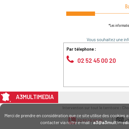
B
*Les informatio
Vous souhaitez une inf
Par télephone :
02 52 45 00 20
A3MULTIMEDIA
Intervention sur tout le territoire : Ch
Merci de prendre en considération que ce site utilise des cookie
02 52 45 00 20
a3
contacter via notre e-mail :
a3@a3multimedi