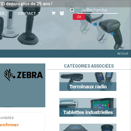
ID depuis plus de 25 ans !
ES
CONTACT
OK
RETOUR
CATÉGORIES ASSOCIÉES
onibilité
onfirmer