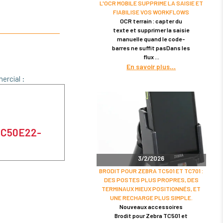
L'OCR MOBILE SUPPRIME LA SAISIE ET
Main L
FIABILISE VOS WORKFLOWS
OCR terrain : capter du
texte et supprimer la saisie
manuelle quand le code-
barres ne suffit pasDans les
flux
En savoir plus
ercial :
 KC50E22-
3/2/2026
BRODIT POUR ZEBRA TC501 ET TC701 :
DES POSTES PLUS PROPRES, DES
TERMINAUX MIEUX POSITIONNÉS, ET
UNE RECHARGE PLUS SIMPLE.
Nouveaux accessoires
Brodit pour Zebra TC501 et