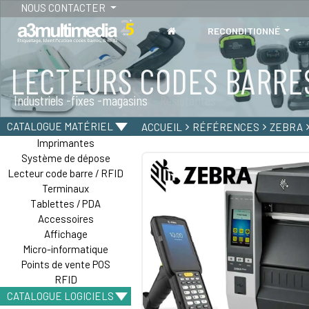
NOUS CONTACTER
RECONDITIONNÉ
LECTEURS CODES BARRE
TABLETTES
Industriels -fixes -magasins
Tablettes durcies - étanches - Résistantes
CATALOGUE MATÉRIEL
ACCUEIL
RÉFÉRENCES
ZEBRA
Imprimantes
Système de dépose
Lecteur code barre / RFID
Terminaux
Tablettes / PDA
Accessoires
Affichage
Micro-informatique
Points de vente POS
RFID
CATALOGUE LOGICIELS