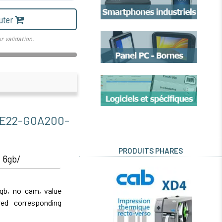
uter
r validation.
22-G0A200-
PRODUITS PHARES
 6gb/
gb, no cam, value
red corresponding