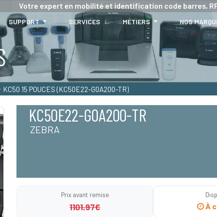
Votre expert en mobilité et identification code barres, RF
SUPPORT
SERVICES
MÉTIERS
NOS MARQU
S
KC50 15 POUCES (KC50E22-G0A200-TR)
KC50E22-G0A200-TR
ZEBRA
Prix avant remise
Disp
1101.97€
À c