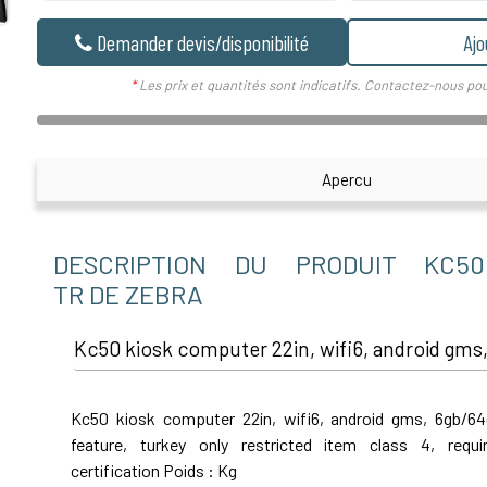
Demander devis/disponibilité
Ajo
*
Les prix et quantités sont indicatifs. Contactez-nous pou
Apercu
DESCRIPTION DU PRODUIT KC50E
TR DE ZEBRA
Kc50 kiosk computer 22in, wifi6, android gms,
Kc50 kiosk computer 22in, wifi6, android gms, 6gb/64
feature, turkey only restricted item class 4, requi
certification Poids : Kg