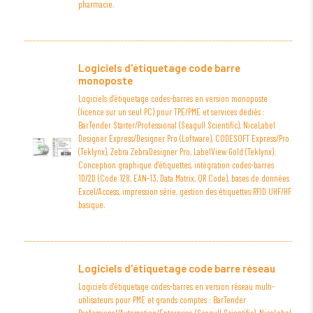
pharmacie.
Logiciels d'étiquetage code barre
monoposte
Logiciels d'étiquetage codes-barres en version monoposte
(licence sur un seul PC) pour TPE/PME et services dédiés :
BarTender Starter/Professional (Seagull Scientific), NiceLabel
Designer Express/Designer Pro (Loftware), CODESOFT Express/Pro
(Teklynx), Zebra ZebraDesigner Pro, LabelView Gold (Teklynx).
Conception graphique d'étiquettes, intégration codes-barres
1D/2D (Code 128, EAN-13, Data Matrix, QR Code), bases de données
Excel/Access, impression série, gestion des étiquettes RFID UHF/HF
basique.
Logiciels d'étiquetage code barre réseau
Logiciels d'étiquetage codes-barres en version réseau multi-
utilisateurs pour PME et grands comptes : BarTender
Professional/Automation/Enterprise (Seagull Scientific), NiceLabel