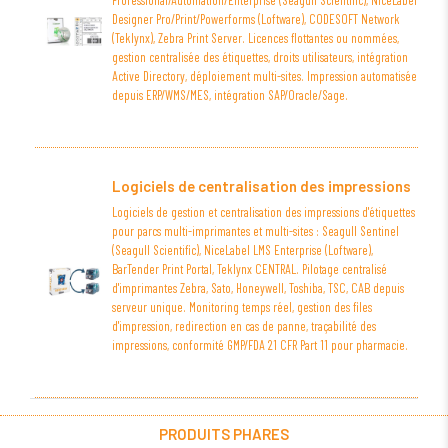
Designer Pro/Print/Powerforms (Loftware), CODESOFT Network
(Teklynx), Zebra Print Server. Licences flottantes ou nommées,
gestion centralisée des étiquettes, droits utilisateurs, intégration
Active Directory, déploiement multi-sites. Impression automatisée
depuis ERP/WMS/MES, intégration SAP/Oracle/Sage.
Logiciels de centralisation des impressions
Logiciels de gestion et centralisation des impressions d'étiquettes
pour parcs multi-imprimantes et multi-sites : Seagull Sentinel
(Seagull Scientific), NiceLabel LMS Enterprise (Loftware),
BarTender Print Portal, Teklynx CENTRAL. Pilotage centralisé
d'imprimantes Zebra, Sato, Honeywell, Toshiba, TSC, CAB depuis
serveur unique. Monitoring temps réel, gestion des files
d'impression, redirection en cas de panne, traçabilité des
impressions, conformité GMP/FDA 21 CFR Part 11 pour pharmacie.
PRODUITS PHARES