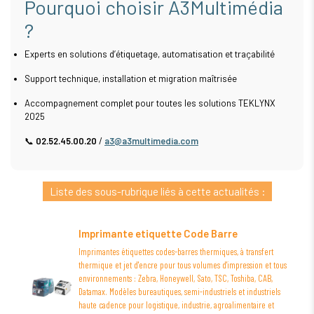
Pourquoi choisir A3Multimédia
?
Experts en solutions d’étiquetage, automatisation et traçabilité
Support technique, installation et migration maîtrisée
Accompagnement complet pour toutes les solutions TEKLYNX
2025
📞
02.52.45.00.20
/
a3@a3multimedia.com
Liste des sous-rubrique liés à cette actualités :
Imprimante etiquette Code Barre
Imprimantes étiquettes codes-barres thermiques, à transfert
thermique et jet d'encre pour tous volumes d'impression et tous
environnements : Zebra, Honeywell, Sato, TSC, Toshiba, CAB,
Datamax. Modèles bureautiques, semi-industriels et industriels
haute cadence pour logistique, industrie, agroalimentaire et