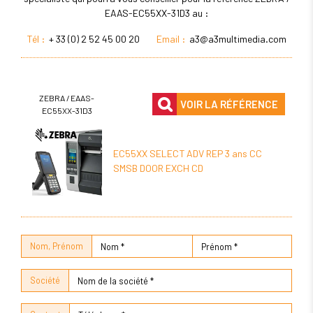
EAAS-EC55XX-31D3 au :
Tél :
+ 33 (0) 2 52 45 00 20
Email :
a3@a3multimedia.com
ZEBRA / EAAS-
VOIR LA RÉFÉRENCE
EC55XX-31D3
EC55XX SELECT ADV REP 3 ans CC
SMSB DOOR EXCH CD
Nom, Prénom
Société