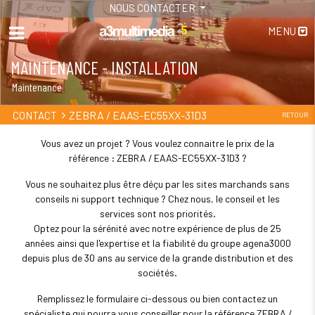
NOUS CONTACTER
MENU
MAINTENANCE - INSTALLATION
Maintenance
ZEBRA / EAAS-EC55XX-31D3
CONTACT
RETOUR
Vous avez un projet ? Vous voulez connaitre le prix de la
référence : ZEBRA / EAAS-EC55XX-31D3 ?
Vous ne souhaitez plus être déçu par les sites marchands sans
conseils ni support technique ? Chez nous, le conseil et les
services sont nos priorités.
Optez pour la sérénité avec notre expérience de plus de 25
années ainsi que l'expertise et la fiabilité du groupe agena3000
depuis plus de 30 ans au service de la grande distribution et des
sociétés.
Remplissez le formulaire ci-dessous ou bien contactez un
spécialiste qui pourra vous conseiller pour la référence ZEBRA /