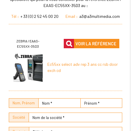
EAAS-EC55XX-35D3 au :
Tél :
+ 33 (0) 2 52 45 00 20
Email :
a3@a3multimedia.com
ZEBRA / EAAS-
VOIR LA RÉFÉRENCE
EC55XX-35D3
Ec55xx select adv rep 3 ans cc rsb door
exch cd
Nom, Prénom
Société