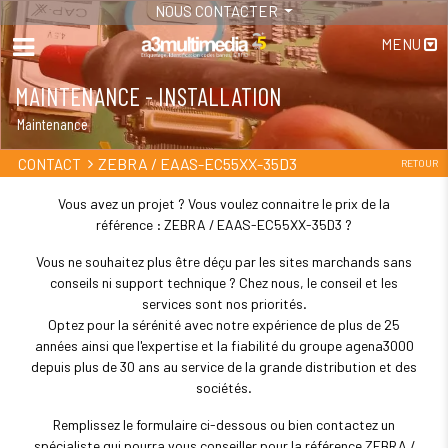
NOUS CONTACTER
MENU
MAINTENANCE - INSTALLATION
Maintenance
ZEBRA / EAAS-EC55XX-35D3
CONTACT
RETOUR
Vous avez un projet ? Vous voulez connaitre le prix de la
référence : ZEBRA / EAAS-EC55XX-35D3 ?
Vous ne souhaitez plus être déçu par les sites marchands sans
conseils ni support technique ? Chez nous, le conseil et les
services sont nos priorités.
Optez pour la sérénité avec notre expérience de plus de 25
années ainsi que l'expertise et la fiabilité du groupe agena3000
depuis plus de 30 ans au service de la grande distribution et des
sociétés.
Remplissez le formulaire ci-dessous ou bien contactez un
spécialiste qui pourra vous conseiller pour la référence ZEBRA /