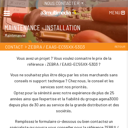
NOUS CONTACTER
MENU
MAINTENANCE - INSTALLATION
Maintenance
ZEBRA / EAAS-EC55XX-53D3
CONTACT
RETOUR
Vous avez un projet ? Vous voulez connaitre le prix de la
référence : ZEBRA / EAAS-EC55XX-53D3 ?
Vous ne souhaitez plus être déçu par les sites marchands sans
conseils ni support technique ? Chez nous, le conseil et les
services sont nos priorités.
Optez pour la sérénité avec notre expérience de plus de 25
années ainsi que l'expertise et la fiabilité du groupe agena3000
depuis plus de 30 ans au service de la grande distribution et des
sociétés.
Remplissez le formulaire ci-dessous ou bien contactez un
spécialiste qui pourra vous conseiller pour la référence ZEBRA /