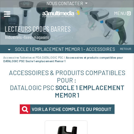
NOUS CONTACTER
MENU
LECTEURS CODES BARRES
TABLETTES
Industriels -fixes -magasins
Tablettes durcies - étanches - Résistantes
SOCLE 1 EMPLACEMENT MEMOR 1 - ACCESSOIRES
RETOUR
Accessoires Tablettes et PDA DATALOGIC PSC /
Accessoires et produits compatibles pour
DATALOGIC PSC Socle 1 emplacement Memor 1
ACCESSOIRES & PRODUITS COMPATIBLES
POUR :
DATALOGIC PSC
SOCLE 1 EMPLACEMENT
MEMOR 1
VOIR LA FICHE COMPLÈTE DU PRODUIT