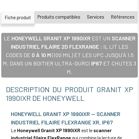
Produits compatibles
Services
Références
Fiche produit
LE
HONEYWELL GRANIT XP 1990iXR
EST UN
SCANNER
INDUSTRIEL FILAIRE 2D FLEXRANGE
: IL LIT LES
CODES DE
0 À 10 M
(100 MIL) ET LES UPC JUSQU'À 1,5
M, DANS UN BOITIER ULTRA-DURCI
IP67
ET CHUTES 3
M.
DESCRIPTION DU PRODUIT GRANIT XP
1990IXR DE HONEYWELL
HONEYWELL GRANIT XP 1990iXR — SCANNER
INDUSTRIEL FILAIRE FLEXRANGE XR, IP67
Le
Honeywell Granit XP 1990iXR
est le
scanner
industriel filaire FlexRange
qui combine la lecture de