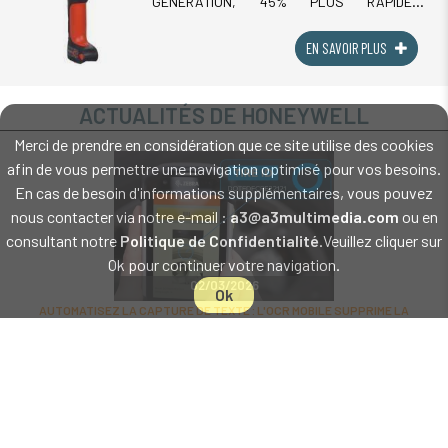
GÉNÉRATION, 45% PLUS RAPIDELe
Honeywell Granit Ultra 2100i est la nouvelle
génération du scanner industriel filaire 2D de
Honeywell, (...)
EN SAVOIR PLUS
ACTUALITÉS DE HONEYWELL
Merci de prendre en considération que ce site utilise des cookies
afin de vous permettre une navigation optimisé pour vos besoins.
En cas de besoin d'informations supplémentaires, vous pouvez
nous contacter via notre e-mail :
a3@a3multimedia.com
ou en
consultant notre
Politique de Confidentialité
.Veuillez cliquer sur
Ok pour continuer votre navigation.
02/03/2026
Ok
AUTOMATISEZ LA CAPTURE DE TEXTE : L'OCR MOBILE SUPPRIME LA
SAISIE ET FIABILISE VOS WORKFLOWS
OCR terrain : capter du texte et supprimer la saisie
manuelle quand le code-barres ne suffit pasDans les flux
En savoir plus