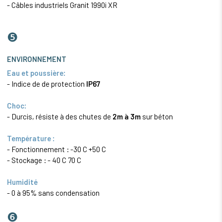
- Câbles industriels Granit 1990i XR
❺
ENVIRONNEMENT
Eau et poussière:
- Indice de de protection
IP67
Choc:
- Durcis, résiste à des chutes de
2m à 3m
sur béton
Température :
- Fonctionnement : -30 C +50 C
- Stockage : - 40 C 70 C
Humidité
- 0 à 95% sans condensation
❻