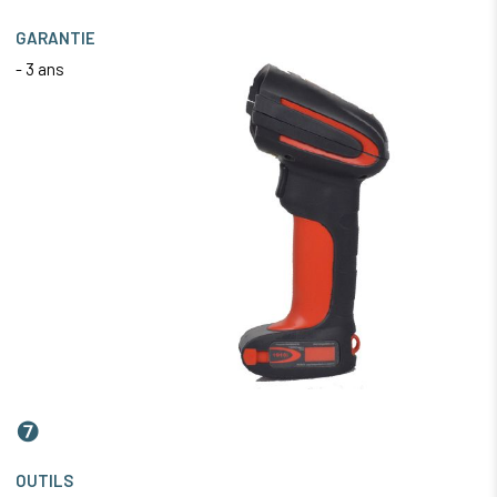
GARANTIE
- 3 ans
❼
OUTILS