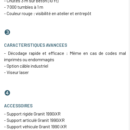
- Chutes 3 m sur béton (10 ft)
- 7 000 tumbles à 1 m
- Couleur rouge : visibilité en atelier et entrepôt
❸
CARACTERISTIQUES AVANCEES
- Décodage rapide et efficace : Même en cas de codes mal
imprimés ou endommagés
- Option câble industriel
- Viseur laser
❹
ACCESSOIRES
- Support rigide Granit 1990iXR
- Support articulé Granit 1990iXR
- Support véhicule Granit 1990 iXR