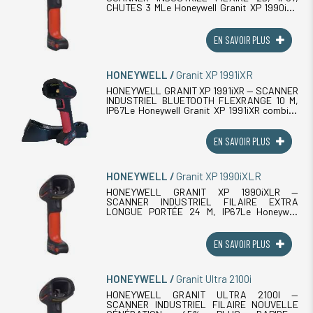
CHUTES 3 MLe Honeywell Granit XP 1990iSR
est le scanner industriel filaire 2D de
référence pour les chaînes de production, les
(...)
EN SAVOIR PLUS
HONEYWELL
Granit XP 1991iXR
HONEYWELL GRANIT XP 1991iXR — SCANNER
INDUSTRIEL BLUETOOTH FLEXRANGE 10 M,
IP67Le Honeywell Granit XP 1991iXR combine
la technologie FlexRange XR (lecture de
contact jusqu'à 10 m sur grands (...)
EN SAVOIR PLUS
HONEYWELL
Granit XP 1990iXLR
HONEYWELL GRANIT XP 1990iXLR —
SCANNER INDUSTRIEL FILAIRE EXTRA
LONGUE PORTÉE 24 M, IP67Le Honeywell
Granit XP 1990iXLR est le scanner industriel
filaire extra longue portée de la gamme
Granit. (...)
EN SAVOIR PLUS
HONEYWELL
Granit Ultra 2100i
HONEYWELL GRANIT ULTRA 2100I —
SCANNER INDUSTRIEL FILAIRE NOUVELLE