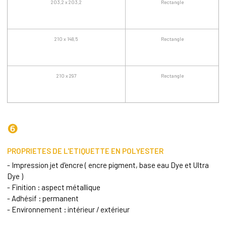
203,2 x 203,2
Rectangle
210 x 148,5
Rectangle
210 x 297
Rectangle
❻
PROPRIETES DE L'ETIQUETTE EN POLYESTER
- Impression jet d'encre ( encre pigment, base eau Dye et Ultra
Dye )
- Finition : aspect métallique
- Adhésif : permanent
- Environnement : intérieur / extérieur