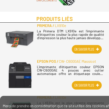
PRODUITS LIÉS
PRIMERA
LX910e
La Primera DTM LX910e est l'imprimante
d'étiquettes couleur la plus rapide de qualité
d'impression la plus haute jamais développée
par Primera. Elle utilise une toute nouvelle
tête d'impression à jet (...)
EN SAVOIR PLUS
EPSON POS
CW- C6000AE Massicot
L'imprimante d'étiquettes couleur EPSON
CW-C6000AE 4 pouces avec cutter
automatique offre un étiquetage couleur,
flexible et personnalisé, et prend en charge
un large éventail de formats
d'étiquettes. Cette (...)
EN SAVOIR PLUS
PRIMERA
LX610e
La LX610e est la plus récente imprimante
Merci de prendre en considération que ce site utilise des cookies af
couleur de primera DTM. Elle offre la même