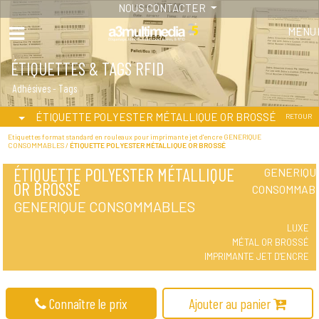
NOUS CONTACTER
MENU
ÉTIQUETTES & TAGS RFID
Adhésives - Tags
ÉTIQUETTE POLYESTER MÉTALLIQUE OR BROSSÉ
RETOUR
Etiquettes format standard en rouleaux pour imprimante jet d'encre GENERIQUE
CONSOMMABLES /
ÉTIQUETTE POLYESTER MÉTALLIQUE OR BROSSÉ
ÉTIQUETTE POLYESTER MÉTALLIQUE
GENERIQU
OR BROSSÉ
CONSOMMAB
GENERIQUE CONSOMMABLES
LUXE
MÉTAL OR BROSSÉ
IMPRIMANTE JET D'ENCRE
Connaître le prix
Ajouter au panier