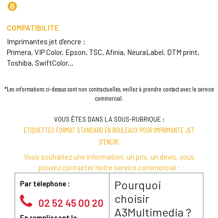
❽
COMPATIBILITE
Imprimantes jet d'encre :
Primera, VIP Color, Epson, TSC, Afinia, NeuraLabel, DTM print,
Toshiba, SwiftColor...
*Les informations ci-dessus sont non contractuelles, veillez à prendre contact avec le service
commercial.
VOUS ÊTES DANS LA SOUS-RUBRIQUE :
ETIQUETTES FORMAT STANDARD EN ROULEAUX POUR IMPRIMANTE JET
D'ENCRE
Vous souhaitez une information, un prix, un devis, vous
pouvez contacter notre service commercial :
Pourquoi
Par télephone :
choisir
02 52 45 00 20
A3Multimedia ?
En remplissant le