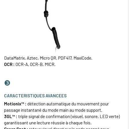
DataMatrix, Aztec, Micro QR,
PDF417
, MaxiCode.
OCR :
OCR-A, OCR-B, MICR.
❸
CARACTERISTIQUES AVANCEES
Motionix™ :
détection automatique du mouvement pour
passage instantané du mode main au mode support.
3GL™ :
triple signal de confirmation (visuel, sonore, LED verte)
garantissant une lecture réussie à chaque fois.
Green Spot :
retour visuel direct sur le code scanné pour