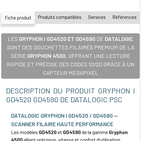
Produits compatibles
Services
Références
Fiche produit
LES
GRYPHON I GD4520 ET GD4590
DE
DATALOGIC
SONT DES DOUCHETTES FILAIRES PREMIUM DE LA
SÉRIE
GRYPHON 4500
, OFFRANT UNE LECTURE
RAPIDE ET PRÉCISE DES CODES 1D/2D GRÂCE À UN
CAPTEUR MÉGAPIXEL
DESCRIPTION DU PRODUIT GRYPHON I
GD4520 GD4590 DE DATALOGIC PSC
DATALOGIC GRYPHON I GD4520 / GD4590 —
SCANNER FILAIRE HAUTE PERFORMANCE
Les modèles
GD4520
et
GD4590
de la gamme
Gryphon
4500
allient précision, vitesse et confort d’utilisation.