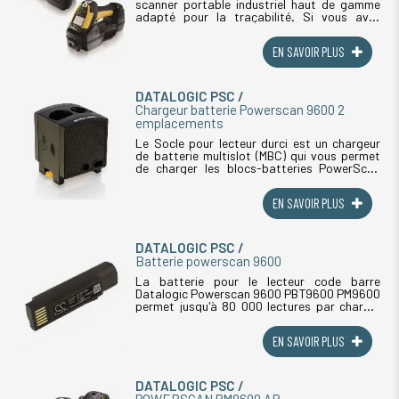
scanner portable industriel haut de gamme
adapté pour la traçabilité. Si vous avez
besoin d'un appareil robuste, ce scanner
codes barres est conforme aux normes IP65
EN SAVOIR PLUS
(...)
DATALOGIC PSC
Chargeur batterie Powerscan 9600 2
emplacements
Le Socle pour lecteur durci est un chargeur
de batterie multislot (MBC) qui vous permet
de charger les blocs-batteries PowerScan
PM9600 et PBT9600. Le socle de charge
(maître) peut charger jusqu'à 2 batteries (...)
EN SAVOIR PLUS
DATALOGIC PSC
Batterie powerscan 9600
La batterie pour le lecteur code barre
Datalogic Powerscan 9600 PBT9600 PM9600
permet jusqu'à 80 000 lectures par charge.
CHARGE SANS FILS L’une des innovations
techniques les plus importantes (...)
EN SAVOIR PLUS
DATALOGIC PSC