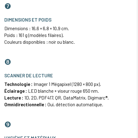
❼
DIMENSIONS ET POIDS
Dimensions : 16,6 × 6,8 × 10,9 cm.
Poids : 161 g (modèles filaires).
Couleurs disponibles : noir ou blanc.
❽
SCANNER DE LECTURE
Technologie :
Imager 1 Mégapixel (1280 × 800 px).
Éclairage :
LED blanche + viseur rouge 650 nm.
Lecture :
1D, 2D,
PDF417
, QR, DataMatrix, Digimarc®.
Omnidirectionnelle :
Oui, détection automatique.
❾
HYGIÈNE ET MATÉRIAUX