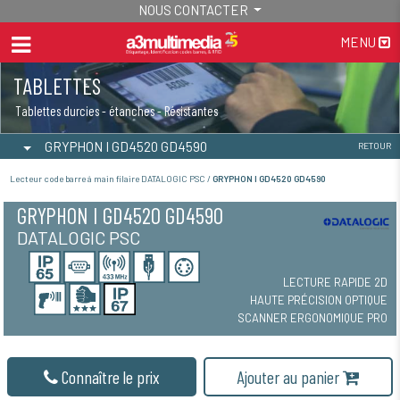
NOUS CONTACTER
MENU
TABLETTES
Tablettes durcies - étanches - Résistantes
GRYPHON I GD4520 GD4590
RETOUR
Lecteur code barre à main filaire DATALOGIC PSC /
GRYPHON I GD4520 GD4590
GRYPHON I GD4520 GD4590
DATALOGIC PSC
LECTURE RAPIDE 2D
HAUTE PRÉCISION OPTIQUE
SCANNER ERGONOMIQUE PRO
Connaître le prix
Ajouter au panier