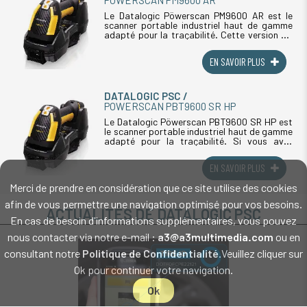
POWERSCAN PM9600 AR
Le Datalogic Pöwerscan PM9600 AR est le
scanner portable industriel haut de gamme
adapté pour la traçabilité. Cette version AR
permet de lire des codes sur de très longues
distances. Si vous avez besoin (...)
EN SAVOIR PLUS
DATALOGIC PSC
POWERSCAN PBT9600 SR HP
Le Datalogic Pöwerscan PBT9600 SR HP est
le scanner portable industriel haut de gamme
adapté pour la traçabilité. Si vous avez
besoin d'un appareil robuste, ce scanner
codes barres est conforme aux normes (...)
EN SAVOIR PLUS
Merci de prendre en considération que ce site utilise des cookies
afin de vous permettre une navigation optimisé pour vos besoins.
ACTUALITÉS DE DATALOGIC PSC
En cas de besoin d'informations supplémentaires, vous pouvez
nous contacter via notre e-mail :
a3@a3multimedia.com
ou en
consultant notre
Politique de Confidentialité
.Veuillez cliquer sur
Ok pour continuer votre navigation.
Ok