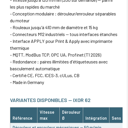
les plus rapides du marché
- Conception modulaire : dérouleur/enrouleur séparables
du moteur
- Rouleaux jusqu'à 410 mm de diamètre et 15 kg
- Connecteurs M12 industriels — tous interfaces étanches
- Interface APPLY pour Print & Apply avec imprimante
thermique
- MQTT, ModBus TCP, OPC UA, Profinet (T1 2026)
- Redondance : paires illimitées d'étiqueteuses avec
basculement automatique
- Certifié CE, FCC, ICES-3, cULus, CB
- Made in Germany
VARIANTES DISPONIBLES — IXOR 62
Vitesse
Dérouleur
Référence
max
Ø
Intégration
Sens
Dérouleur et enrouleur mécaniques — 50 m/min