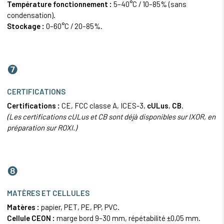
Température fonctionnement :
5–40°C / 10–85% (sans
condensation).
Stockage :
0–60°C / 20–85%.
❼
CERTIFICATIONS
Certifications :
CE, FCC classe A, ICES-3,
cULus
,
CB
.
(Les certifications cULus et CB sont déjà disponibles sur IXOR, en
préparation sur ROXI.)
❽
MATÈRES ET CELLULES
Matères :
papier, PET, PE, PP, PVC.
Cellule CEON :
marge bord 9–30 mm, répétabilité ±0,05 mm.