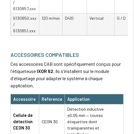
/
6130857.xxx
6130850.xxx
120 m/min
D410
Vertical
G / D
/
6130851.xxx
ACCESSOIRES COMPATIBLES
Ces accessoires CAB sont spécifiquement conçus pour
l'étiqueteuse
IXOR 62
. Ils s'installent sur le module
d'étiquetage pour adapter le système à chaque
application.
Accessoire
Référence
Application
Détection inductive
Cellule de
±0,05 mm — toutes
détection
CEON 30
étiquettes dont
CEON 30
transparentes et