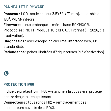
PANNEAU ET FIRMWARE
Panneau :
LCD tactile couleur 3,5' (54 x 70 mm), orientable à
180°, WLAN intégré.
Firmware :
Linux embarqué — même base ROXI/IXOR.
Protocoles :
MQTT, ModBus TCP, OPC UA, Profinet (T1 2026, clé
d'activation).
Diagnostics :
oscilloscope logiciel 1 ms, interface Web, XML
standardisé.
Redondance :
paires illimitées d'étiqueteuses (clé d'activation).
❻
PROTECTION IP66
Indice de protection :
IP66 — étanche à la poussière, protégé
contre des jets d'eau puissants.
Connecteurs :
tous ronds M12 — remplacement des
connecteurs ouverts de la ROXI.