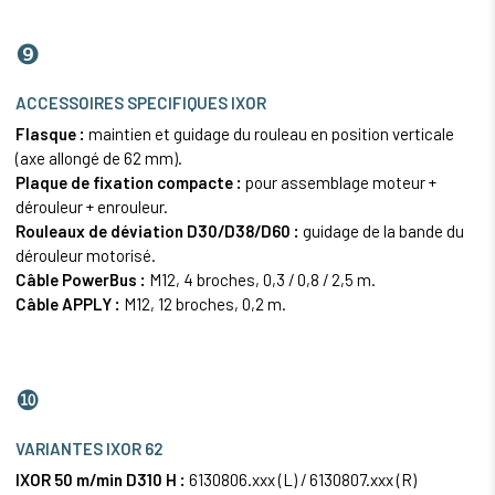
❾
ACCESSOIRES SPECIFIQUES IXOR
Flasque :
maintien et guidage du rouleau en position verticale
(axe allongé de 62 mm).
Plaque de fixation compacte :
pour assemblage moteur +
dérouleur + enrouleur.
Rouleaux de déviation D30/D38/D60 :
guidage de la bande du
dérouleur motorisé.
Câble PowerBus :
M12, 4 broches, 0,3 / 0,8 / 2,5 m.
Câble APPLY :
M12, 12 broches, 0,2 m.
❿
VARIANTES IXOR 62
IXOR 50 m/min D310 H :
6130806.xxx (L) / 6130807.xxx (R)