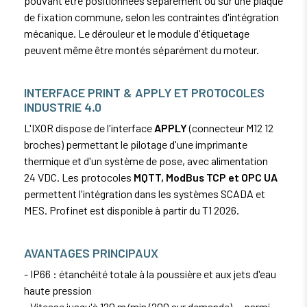
pouvant être positionnées séparément ou sur une plaque
de fixation commune, selon les contraintes d'intégration
mécanique. Le dérouleur et le module d'étiquetage
peuvent même être montés séparément du moteur.
INTERFACE PRINT & APPLY ET PROTOCOLES
INDUSTRIE 4.0
L'IXOR dispose de l'interface
APPLY
(connecteur M12 12
broches) permettant le pilotage d'une imprimante
thermique et d'un système de pose, avec alimentation
24 VDC. Les protocoles
MQTT, ModBus TCP et OPC UA
permettent l'intégration dans les systèmes SCADA et
MES. Profinet est disponible à partir du T1 2026.
AVANTAGES PRINCIPAUX
- IP66 : étanchéité totale à la poussière et aux jets d'eau
haute pression
- Vitesse jusqu'à 120 m/min (200 sur demande) — parmi