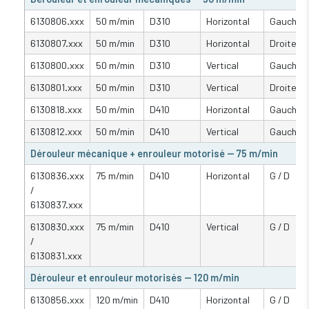
6130806.xxx
50 m/min
D310
Horizontal
Gauche
6130807.xxx
50 m/min
D310
Horizontal
Droite
6130800.xxx
50 m/min
D310
Vertical
Gauche
6130801.xxx
50 m/min
D310
Vertical
Droite
6130818.xxx
50 m/min
D410
Horizontal
Gauche
6130812.xxx
50 m/min
D410
Vertical
Gauche
Dérouleur mécanique + enrouleur motorisé — 75 m/min
6130836.xxx
75 m/min
D410
Horizontal
G / D
/
6130837.xxx
6130830.xxx
75 m/min
D410
Vertical
G / D
/
6130831.xxx
Dérouleur et enrouleur motorisés — 120 m/min
6130856.xxx
120 m/min
D410
Horizontal
G / D