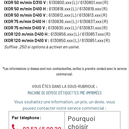
IXOR 50 m/min D310 V :
6130800.xxx (L) / 6130801.xxx (R)
IXOR 50 m/min D410 H :
6130818.xxx (L) / 6130819.xxx (R)
IXOR 50 m/min D410 V :
6130812.xxx (L) / 6130813.xxx (R)
IXOR 75 m/min D410 H :
6130836.xxx (L) / 6130837.xxx (R)
IXOR 75 m/min D410 V :
6130830.xxx (L) / 6130831.xxx (R)
IXOR 120 m/min D410 H :
6130856.xxx (L) / 6130857.xxx (R)
IXOR 120 m/min D410 V :
6130850.xxx (L) / 6130851.xxx (R)
Suffixe .250 si options à activer en usine.
*Les informations ci-dessus sont non contractuelles, veillez à prendre contact avec le service
commercial.
VOUS ÊTES DANS LA SOUS-RUBRIQUE :
MACHINE DE DÉPOSE D'ÉTIQUETTES PRÉ-IMPRIMÉES
Vous souhaitez une information, un prix, un devis, vous
pouvez contacter notre service commercial :
Pourquoi
Par télephone :
choisir
02 52 45 00 20