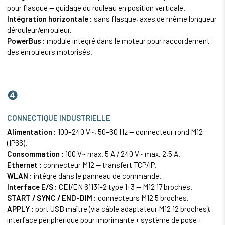
pour flasque — guidage du rouleau en position verticale.
Intégration horizontale :
sans flasque, axes de même longueur
dérouleur/enrouleur.
PowerBus :
module intégré dans le moteur pour raccordement
des enrouleurs motorisés.
❹
CONNECTIQUE INDUSTRIELLE
Alimentation :
100–240 V~, 50–60 Hz — connecteur rond M12
(IP66).
Consommation :
100 V~ max. 5 A / 240 V~ max. 2,5 A.
Ethernet
:
connecteur M12 — transfert TCP/IP.
WLAN :
intégré dans le panneau de commande.
Interface E/S :
CEI/EN 61131-2 type 1+3 — M12 17 broches.
START / SYNC / END-DIM :
connecteurs M12 5 broches.
APPLY :
port USB maître (via câble adaptateur M12 12 broches),
interface périphérique pour imprimante + système de pose +