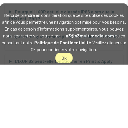
Pourquoi l'IXOR est-elle classée IP66 alors que la
Merci de prendre en considération que ce site utilise des cookies
ROXI est IP40 ?
afin de vous permettre une navigation optimisé pour vos besoins.
En cas de besoin d'informations supplémentaires, vous pouvez
nous contacter via notre e-mail :
a3@a3multimedia.com
ou en
Qu'est-ce que la conception modulaire de l'IXOR 62
consultant notre
Politique de Confidentialité
.Veuillez cliquer sur
?
Ok pour continuer votre navigation.
Ok
L'IXOR 62 peut-elle fonctionner en Print & Apply
avec une imprimante ?
Quelle est la différence entre l'IXOR 62 avec D310
et D410 ?
L'IXOR 62 est-elle compatible avec les automates
SIEMENS ou Rockwell ?