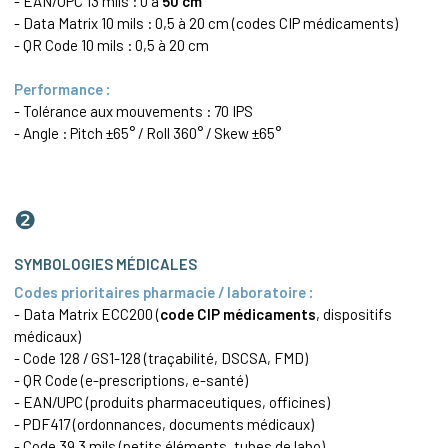
- EAN/
UPC
13 mils : 0 à
50 cm
-
Data Matrix
10 mils : 0,5 à 20 cm (codes
CIP
médicaments)
- QR Code 10 mils : 0,5 à 20 cm
Performance :
- Tolérance aux mouvements : 70 IPS
- Angle : Pitch ±65° / Roll 360° / Skew ±65°
❷
SYMBOLOGIES MÉDICALES
Codes prioritaires pharmacie / laboratoire :
-
Data Matrix
ECC200 (
code
CIP
médicaments
, dispositifs
médicaux)
-
Code 128
/ GS1-128 (traçabilité, DSCSA, FMD)
- QR Code (e-prescriptions, e-santé)
- EAN/
UPC
(produits pharmaceutiques, officines)
-
PDF417
(ordonnances, documents médicaux)
-
Code 39
3 mils (petits éléments, tubes de labo)