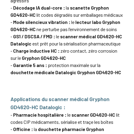
agressifs
-
Décodage IA dual-core :
la
scanette Gryphon
GD4620-HC
lit codes dégradés sur emballages médicaux
-
Mode silencieux vibration :
le
lecteur labo Gryphon
GD4620-HC
ne perturbe pas l’environnement de soins
-
GS1 / DSCSA / FMD :
le
scanner médical GD4620-HC
Datalogic
est prêt pour la sérialisation pharmaceutique
-
Charge inductive HC :
zéro contact, zéro corrosion
sur le
Gryphon GD4620-HC
-
Garantie 5 ans :
protection maximale sur la
douchette médicale Datalogic Gryphon GD4620-HC
Applications du scanner médical Gryphon
GD4620-HC Datalogic :
-
Pharmacie hospitalière :
le
scanner GD4620-HC
lit
codes
CIP
médicaments, sérialise et traçe les boîtes
-
Officine :
la
douchette pharmacie Gryphon