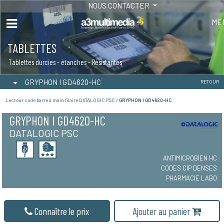
NOUS CONTACTER
ME
TABLETTES
Tablettes durcies - étanches - Résistantes
GRYPHON I GD4620-HC
RETOUR
Lecteur code barre à main filaire DATALOGIC PSC /
GRYPHON I GD4620-HC
GRYPHON I GD4620-HC
DATALOGIC PSC
ANTIMICROBIEN HC
CODES CIP DENSES
PHARMACIE LABO
Connaître le prix
Ajouter au panier