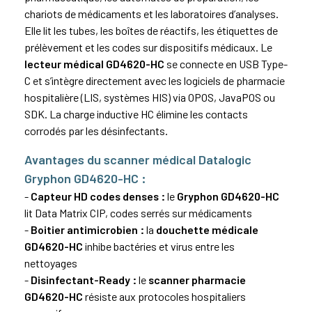
chariots de médicaments et les laboratoires d’analyses.
Elle lit les tubes, les boîtes de réactifs, les étiquettes de
prélèvement et les codes sur dispositifs médicaux. Le
lecteur médical GD4620-HC
se connecte en USB Type-
C et s’intègre directement avec les logiciels de pharmacie
hospitalière (LIS, systèmes HIS) via OPOS, JavaPOS ou
SDK. La charge inductive HC élimine les contacts
corrodés par les désinfectants.
Avantages du scanner médical Datalogic
Gryphon GD4620-HC :
-
Capteur HD codes denses :
le
Gryphon GD4620-HC
lit
Data Matrix
CIP
, codes serrés sur médicaments
-
Boitier antimicrobien :
la
douchette médicale
GD4620-HC
inhibe bactéries et virus entre les
nettoyages
-
Disinfectant-Ready :
le
scanner pharmacie
GD4620-HC
résiste aux protocoles hospitaliers