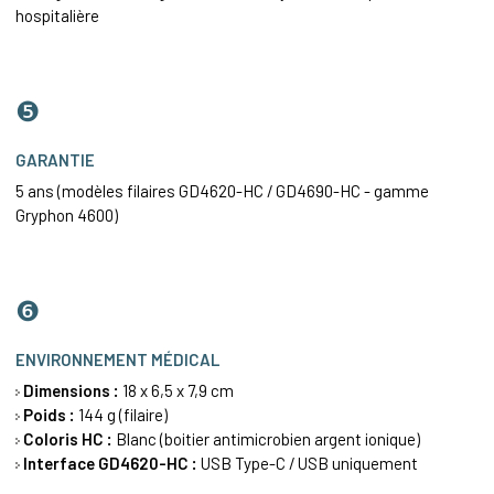
hospitalière
❺
GARANTIE
5 ans (modèles filaires GD4620-HC / GD4690-HC - gamme
Gryphon 4600)
❻
ENVIRONNEMENT MÉDICAL
Dimensions :
18 x 6,5 x 7,9 cm
Poids :
144 g (filaire)
Coloris HC :
Blanc (boitier antimicrobien argent ionique)
Interface GD4620-HC :
USB Type-C / USB uniquement