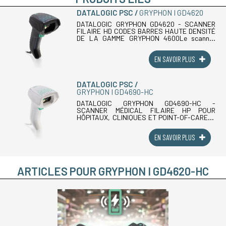
DATALOGIC PSC
GRYPHON I GD4620
DATALOGIC GRYPHON GD4620 - SCANNER
FILAIRE HD CODES BARRES HAUTE DENSITÉ
DE LA GAMME GRYPHON 4600Le scanner
filaire codes barres Datalogic Gryphon
GD4620 est le modèle Haute Densité (HD) de
EN SAVOIR PLUS
la gamme Gryphon (...)
DATALOGIC PSC
GRYPHON I GD4690-HC
DATALOGIC GRYPHON GD4690-HC -
SCANNER MÉDICAL FILAIRE HP POUR
HÔPITAUX, CLINIQUES ET POINT-OF-CARELe
scanner médical filaire Datalogic Gryphon
GD4690-HC est le modèle Haute
EN SAVOIR PLUS
Performance de la gamme Gryphon (...)
ARTICLES POUR GRYPHON I GD4620-HC