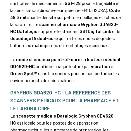
sur boîtes de médicaments,
GS1-128
pour la traçabilité et
la sérialisation (directive européenne FMD, DSCSA),
Code
39
3 mils
haute densité sur petits emballages et tubes de
laboratoire. Le
scanner pharmacie Gryphon GD4620-
HC Datalogic
supporte le standard
GS1 Digital Link
et le
décodage IA dual-core
qui traite les codes dégradés,
brillants ou mal imprimés sur emballages médicaux.
Le
mode silencieux point-of-care
du
lecteur médical
GD4620-HC
confirme chaque lecture par
vibration
et
Green Spot™
sans bip sonore, pour ne pas perturber les
environnements de soins calmes.
GRYPHON GD4620-HC : LA REFERENCE DES
SCANNERS MEDICAUX POUR LA PHARMACIE ET
LE LABORATOIRE
La
scanette médicale Datalogic Gryphon GD4620-
HC
est idéale pour les postes de dispensation
pharmaceutique, les automates de préparation, les