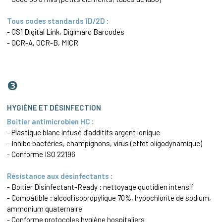
Tous codes standards 1D/2D :
- GS1 Digital Link, Digimarc Barcodes
- OCR-A, OCR-B, MICR
❸
HYGIÈNE ET DÉSINFECTION
Boitier antimicrobien HC :
- Plastique blanc infusé d’additifs argent ionique
- Inhibe bactéries, champignons, virus (effet oligodynamique)
- Conforme ISO 22196
Résistance aux désinfectants :
- Boitier Disinfectant-Ready : nettoyage quotidien intensif
- Compatible : alcool isopropylique 70%, hypochlorite de sodium,
ammonium quaternaire
- Conforme protocoles hygiène hospitaliers