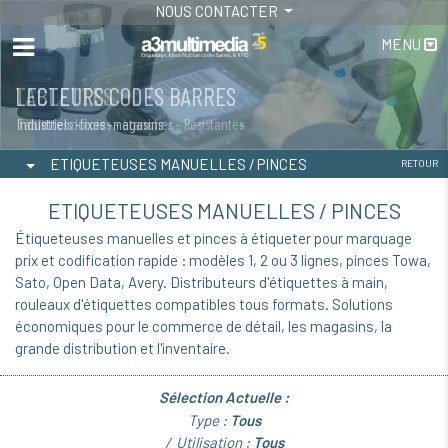
NOUS CONTACTER
MENU
LECTEURS CODES BARRES
TABLETTES
Industriels -fixes -magasins
Tablettes durcies - étanches - Résistantes
ETIQUETEUSES MANUELLES / PINCES
RETOUR
ETIQUETEUSES MANUELLES / PINCES
Étiqueteuses manuelles et pinces à étiqueter pour marquage
prix et codification rapide : modèles 1, 2 ou 3 lignes, pinces Towa,
Sato, Open Data, Avery. Distributeurs d'étiquettes à main,
rouleaux d'étiquettes compatibles tous formats. Solutions
économiques pour le commerce de détail, les magasins, la
grande distribution et l'inventaire.
Sélection Actuelle :
Type :
Tous
Utilisation :
Tous