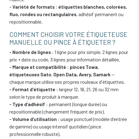
- Variété de formats
:
étiquettes blanches, colorées,
fluo, rondes ou rectangulaires
, adhésif permanent ou
repositionnable.
COMMENT CHOISIR VOTRE ÉTIQUETEUSE
MANUELLE OU PINCE À ÉTIQUETER ?
- Nombre de lignes
: 1 ligne pour prix simple, 2 lignes pour
prix + date ou code, 3 lignes pour information détaillée.
- Marque et compatibilité
:
pinces Towa
,
étiqueteuses Sato
,
Open Data, Avery, Samark
—
chaque marque utilise ses propres rouleaux d'étiquettes.
- Format d'étiquette
: largeur 12, 18, 21, 26 ou 32 mm
selon le type de produit à marquer.
- Type d'adhésif
: permanent (longue durée) ou
repositionnable (changement fréquent de prix).
- Volume d'utilisation
: usage ponctuel (modèle d'entrée
de gamme) ou usage intensif quotidien (pince
professionnelle robuste).