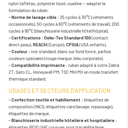
nylon taffetas, polyester tissé, ouatine — adapter la
formulation du ruban.
- Norme de lavage cible
: 25 cycles à 30°C (vêtements
occasionnels), 50 cycles à 60°C (vêtements de travail), 200
cycles à 95°C (blanchisserie industrielle hôtel/hôpital).
- Certifications
:
Oeko-Tex Standard 100
(contact
direct peau),
REACH
(Europe),
CPSIA
(USA enfants).
- Couleur
: noir standard, blanc sur fond foncé, parfois
couleurs spéciales (rouge marque, bleu corporate).
- Compatibilité imprimante
: ruban adapté à votre Zebra
ZT, Sato CL, Honeywell PM, TSC MH/MX en mode transfert
thermique standard.
USAGES ET SECTEURS D'APPLICATION
- Confection textile et habillement
: étiquettes de
composition (INCI), étiquettes care (lavage, repassage),
étiquettes de marque.
- Blanchisserie industrielle hôtelière et hospitalière
:
étiquettes RFID UHF cousues pour traçabilité linge,