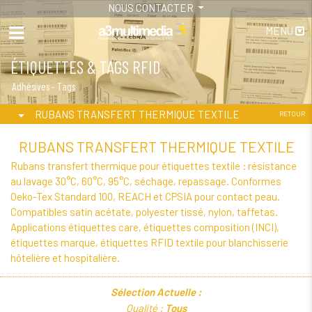
NOUS CONTACTER
MENU
ÉTIQUETTES & TAGS RFID
Adhésives - Tags
RUBANS TRANSFERT THERMIQUE TEXTILE
RETOUR
RUBANS TRANSFERT THERMIQUE TEXTILE
Rubans transfert thermique pour étiquettes textile : résistance
au lavage 30°C, 60°C, 95°C, séchage, repassage. Conformes
Oeko-Tex Standard 100, REACH et CPSIA pour contact peau.
Compatibles satin acétate, polyester tissé, nylon, taffetas.
Applications étiquettes care, étiquettes composition (INCI),
étiquettes marque, étiquettes RFID textile pour blanchisserie
hôtelière et hospitalière.
Sélection Actuelle :
Qualité :
Tous