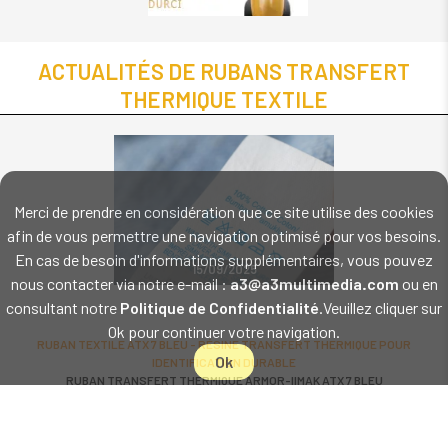
ACTUALITÉS DE RUBANS TRANSFERT
THERMIQUE TEXTILE
Merci de prendre en considération que ce site utilise des cookies
afin de vous permettre une navigation optimisé pour vos besoins.
En cas de besoin d'informations supplémentaires, vous pouvez
15/09/2025
nous contacter via notre e-mail :
a3@a3multimedia.com
ou en
consultant notre
Politique de Confidentialité
.Veuillez cliquer sur
Ok pour continuer votre navigation.
RUBAN TEXTILE ATX 7 BLEU - RÉSINE TRANSFERT THERMIQUE POUR
Ok
IDENTIFICATION DURABLE
RUBAN TRANSFERT THERMIQUE ARMOR-IIMAK ATX 7 BLEU
- RÉSINE TEXTILE HAUTE RÉSISTANCE Le ruban
transfert thermique
En savoir plus