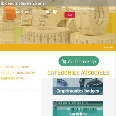
ID depuis plus de 25 ans !
ES
CONTACT
OK
RETOUR
Voir Déstockage
astique transparent
CATÉGORIES ASSOCIÉES
es double face, porte-
mpatibles avec