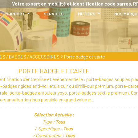
Votre expert en mobilité et identification code barres, RF
SUPPORT
SERVICES
MÉTIERS
NOS MARQU
ES / BADGES / ACCESSOIRES
Porte badge et carte
PORTE BADGE ET CARTE
ntification d'entreprise et événementielle : porte-badges souples pl
-badges rigides anti-vol, étuis cuir ou simili-cuir premium, porte-cart
rale, porte-badges enrouleur yoyo, porte-badges textile premium. Co
Personnalisation logo possible en grand volume.
Sélection Actuelle :
Type :
Tous
Specifique :
Tous
Constructeur :
Tous