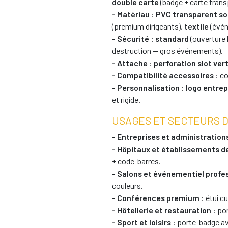
double carte
(badge + carte trans
- Matériau
:
PVC transparent so
(premium dirigeants),
textile
(évén
- Sécurité
:
standard
(ouverture l
destruction — gros événements).
- Attache
:
perforation slot ver
- Compatibilité accessoires
: co
- Personnalisation
:
logo entrep
et rigide.
USAGES ET SECTEURS D
- Entreprises et administration
- Hôpitaux et établissements d
+ code-barres.
- Salons et événementiel profe
couleurs.
- Conférences premium
: étui cu
- Hôtellerie et restauration
: po
- Sport et loisirs
: porte-badge av