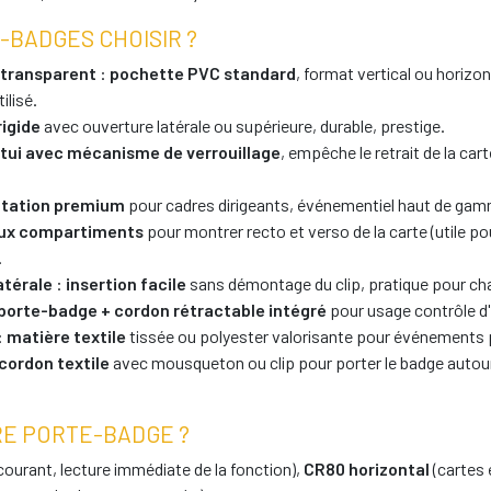
-BADGES CHOISIR ?
 transparent
:
pochette PVC standard
, format vertical ou horizo
ilisé.
rigide
avec ouverture latérale ou supérieure, durable, prestige.
tui avec mécanisme de verrouillage
, empêche le retrait de la carte
tation premium
pour cadres dirigeants, événementiel haut de ga
ux compartiments
pour montrer recto et verso de la carte (utile p
.
atérale
:
insertion facile
sans démontage du clip, pratique pour c
porte-badge + cordon rétractable intégré
pour usage contrôle d
:
matière textile
tissée ou polyester valorisante pour événements
cordon textile
avec mousqueton ou clip pour porter le badge autou
RE PORTE-BADGE ?
 courant, lecture immédiate de la fonction),
CR80 horizontal
(cartes 