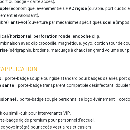
port ou badge + carte accès).
uple
(économique, événementiel),
PVC rigide
(durable, port quotidie
ementiel valorisant).
ibre),
anti-vol
(ouverture par mécanisme spécifique),
scellé
(imposs
tical/horizontal
,
perforation ronde
,
encoche clip
.
mbinaison avec clip crocodile, magnétique, yoyo, cordon tour de cou
rise
(sérigraphie, broderie, marquage à chaud) en grand volume sur p
'APPLICATION
s
: porte-badge souple ou rigide standard pour badges salariés port q
e santé
: porte-badge transparent compatible désinfectant, double 
ssionnel
: porte-badge souple personnalisé logo événement + cordo
ir ou simili-cuir pour intervenants VIP.
rte-badge rigide premium pour personnel d'accueil.
ec yoyo intégré pour accès vestiaires et casiers.