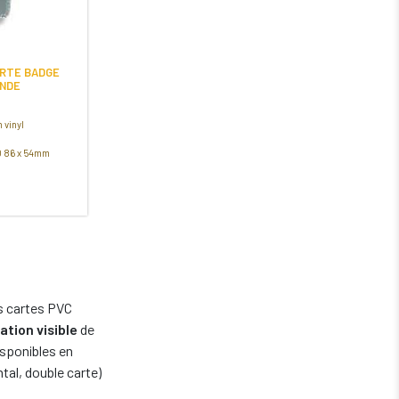
RTE BADGE
ONDE
 vinyl
SO 86 x 54mm
es cartes PVC
ation visible
de
isponibles en
ntal, double carte)