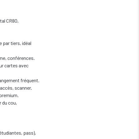
ntal CR80,
 par tiers, idéal
mme, conférences.
our cartes avec
hangement fréquent.
'accès, scanner.
 premium.
r du cou,
étudiantes, pass),