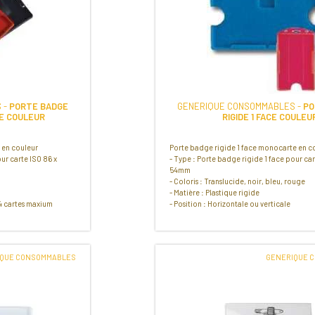
 -
PORTE BADGE
GENERIQUE CONSOMMABLES -
PO
CE COULEUR
RIGIDE 1 FACE COULEU
e en couleur
Porte badge rigide 1 face monocarte en c
our carte ISO 86 x
- Type : Porte badge rigide 1 face pour car
54mm
- Coloris : Translucide, noir, bleu, rouge
- Matière : Plastique rigide
 4 cartes maxium
- Position : Horizontale ou verticale
IQUE CONSOMMABLES
GENERIQUE 