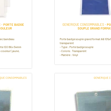
 -
PORTE BADGE
GENERIQUE CONSOMMABLES -
PO
COULEUR
SOUPLE GRAND FORMA
avec bandeau
Porte badge souple grand format A6 105x1
transparent
arte ISO 86 x 54mm
- Type : Porte badge souple
 couleur ( jaune,
- Coloris : Transparent
- Matière : Vinyl
IQUE CONSOMMABLES
GENERIQUE 