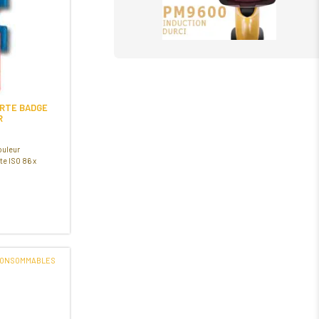
RTE BADGE
R
ouleur
te ISO 86 x
CONSOMMABLES