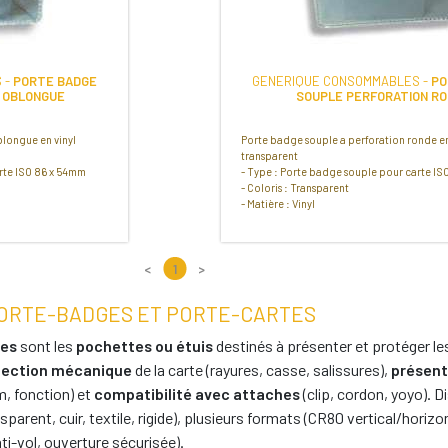
 -
PORTE BADGE
GENERIQUE CONSOMMABLES -
PO
 OBLONGUE
SOUPLE PERFORATION R
blongue en vinyl
Porte badge souple a perforation ronde en
transparent
arte ISO 86 x 54mm
- Type : Porte badge souple pour carte I
- Coloris : Transparent
- Matière : Vinyl
<
1
>
PORTE-BADGES ET PORTE-CARTES
tes
sont les
pochettes ou étuis
destinés à présenter et protéger l
tection mécanique
de la carte (rayures, casse, salissures),
présent
om, fonction) et
compatibilité avec attaches
(clip, cordon, yoyo). D
parent, cuir, textile, rigide), plusieurs formats (CR80 vertical/horizo
nti-vol, ouverture sécurisée).