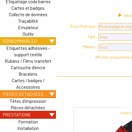
Etiquetage code barres
Cartes et badges
Collecte de données
Affi
Traçabilité
Sous-Rubrique :
Emulateur
Outils
Type :
CONSOMMABLES
Métiers :
Etiquettes adhésives -
support textile
Afficher uniquement 
Rubans / Films transfert
Cartouche d'encre
Bracelets
Cartes / badges /
Accessoires
PIÈCES DÉTACHÉES
Têtes d'impression
Pièces détachées
GENER
PRESTATIONS
Formation
Installation