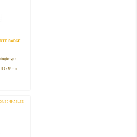
RTE BADGE
pingle type
SO 86 x 54mm
CONSOMMABLES