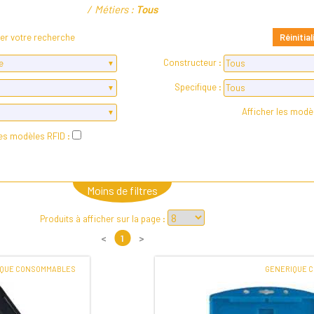
Métiers :
Tous
ner votre recherche
Réinitial
Constructeur :
Specifique :
Afficher les modè
les modèles RFID :
Moins de filtres
Produits à afficher sur la page :
<
1
>
IQUE CONSOMMABLES
GENERIQUE 