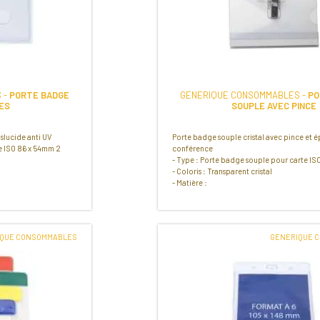
 -
PORTE BADGE
GENERIQUE CONSOMMABLES -
PO
CES
SOUPLE AVEC PINCE
nslucide anti UV
Porte badge souple cristal avec pince et é
te ISO 86 x 54mm 2
conférence
- Type : Porte badge souple pour carte I
- Coloris : Transparent cristal
- Matière :
IQUE CONSOMMABLES
GENERIQUE 