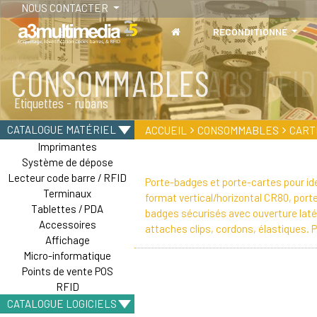
NOUS CONTACTER
RECONDITIONNÉ
ÉTIQUETTES & TAGS RFID
Adhésives - Tags
CATALOGUE MATÉRIEL
ACCUEIL
CONSOMMABLES
CART
Imprimantes
Système de dépose
Lecteur code barre / RFID
Porte-badges et porte-cartes pour ide
Terminaux
format vertical/horizontal CR80, porte
Tablettes / PDA
badges sécurisés avec ouverture laté
Accessoires
attaches clips, cordons, élastiques. 
Affichage
Micro-informatique
Points de vente POS
RFID
CATALOGUE LOGICIELS