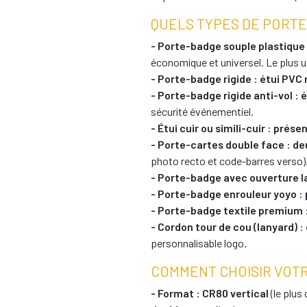
QUELS TYPES DE PORTE
- Porte-badge souple plastique
économique et universel. Le plus ut
- Porte-badge rigide
:
étui PVC 
- Porte-badge rigide anti-vol
:
é
sécurité événementiel.
- Étui cuir ou simili-cuir
:
présen
- Porte-cartes double face
:
de
photo recto et code-barres verso)
- Porte-badge avec ouverture l
- Porte-badge enrouleur yoyo
:
- Porte-badge textile premium
- Cordon tour de cou (lanyard)
:
personnalisable logo.
COMMENT CHOISIR VOT
- Format
:
CR80 vertical
(le plus