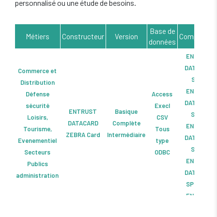
personnalisé ou une étude de besoins.
Base de
Métiers
Constructeur
Version
Compatibili
données
ENTRUST
DATACARD
Commerce et
SD160
Distribution
ENTRUST
Défense
Access
DATACARD
sécurité
Execl
ENTRUST
Basique
SD260
Loisirs,
CSV
DATACARD
Complète
ENTRUST
Tourisme,
Tous
ZEBRA Card
Intermédiaire
DATACARD
Evenementiel
type
SD360
Secteurs
ODBC
ENTRUST
Publics
DATACARD
administration
SP25 Plus
ENTRUST
DATACARD