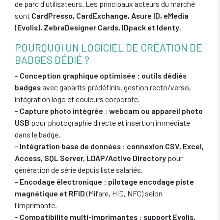
de parc d'utilisateurs. Les principaux acteurs du marché
sont
CardPresso, CardExchange, Asure ID, eMedia
(Evolis), ZebraDesigner Cards, IDpack et Identy
.
POURQUOI UN LOGICIEL DE CRÉATION DE
BADGES DÉDIÉ ?
- Conception graphique optimisée
:
outils dédiés
badges
avec gabarits prédéfinis, gestion recto/verso,
intégration logo et couleurs corporate.
- Capture photo intégrée
:
webcam ou appareil photo
USB
pour photographie directe et insertion immédiate
dans le badge.
- Intégration base de données
:
connexion CSV, Excel,
Access, SQL Server, LDAP/Active Directory
pour
génération de série depuis liste salariés.
- Encodage électronique
:
pilotage encodage piste
magnétique et RFID
(Mifare, HID, NFC) selon
l'imprimante.
- Compatibilité multi-imprimantes
:
support Evolis,