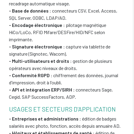
recadrage automatique visage.
- Base de données
: connecteurs CSV, Excel, Access,
SQL Server, ODBC, LDAP/AD.
- Encodage électronique
: pilotage magnétique
HiCo/LoCo, RFID Mifare/DESFire/HID/NFC selon
imprimante.
- Signature électronique
: capture via tablette de
signature (Signotec, Wacom).
- Multi-utilisateurs et droits
: gestion de plusieurs
opérateurs avec niveaux de droits.
- Conformité RGPD
: chiffrement des données, journal
d'impression, droit à l'oubli.
- API et intégration ERP/SIRH
: connecteurs Sage,
Cegid, SAP SuccessFactors, ADP.
USAGES ET SECTEURS D'APPLICATION
- Entreprises et administrations
: édition de badges
salariés avec photo, fonction, accès depuis annuaire AD.
- Hôpitaux et établissements de santé
: édition de