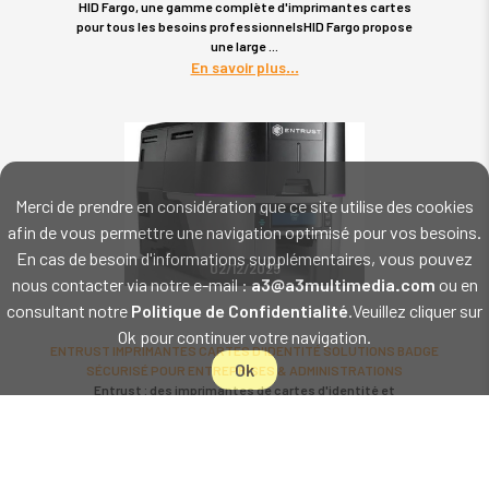
HID Fargo, une gamme complète d'imprimantes cartes
pour tous les besoins professionnelsHID Fargo propose
une large
En savoir plus
Merci de prendre en considération que ce site utilise des cookies
afin de vous permettre une navigation optimisé pour vos besoins.
En cas de besoin d'informations supplémentaires, vous pouvez
02/12/2025
nous contacter via notre e-mail :
a3@a3multimedia.com
ou en
consultant notre
Politique de Confidentialité
.Veuillez cliquer sur
Ok pour continuer votre navigation.
ENTRUST IMPRIMANTES CARTES D'IDENTITÉ SOLUTIONS BADGE
Ok
SÉCURISÉ POUR ENTREPRISES & ADMINISTRATIONS
Entrust : des imprimantes de cartes d'identité et
badges pour des émissions instantanées
sécuriséesEntrust propose
En savoir plus