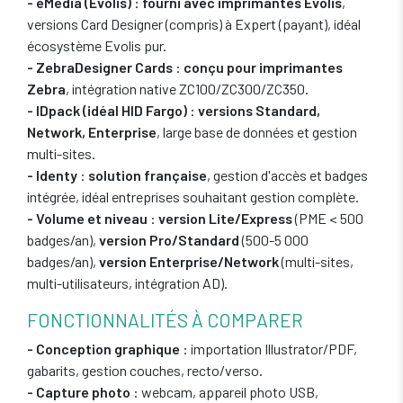
- eMedia (Evolis)
:
fourni avec imprimantes Evolis
,
versions Card Designer (compris) à Expert (payant), idéal
écosystème Evolis pur.
- ZebraDesigner Cards
:
conçu pour imprimantes
Zebra
, intégration native ZC100/ZC300/ZC350.
- IDpack (idéal HID Fargo)
:
versions Standard,
Network, Enterprise
, large base de données et gestion
multi-sites.
- Identy
:
solution française
, gestion d'accès et badges
intégrée, idéal entreprises souhaitant gestion complète.
- Volume et niveau
:
version Lite/Express
(PME < 500
badges/an),
version Pro/Standard
(500-5 000
badges/an),
version Enterprise/Network
(multi-sites,
multi-utilisateurs, intégration AD).
FONCTIONNALITÉS À COMPARER
- Conception graphique
: importation Illustrator/PDF,
gabarits, gestion couches, recto/verso.
- Capture photo
: webcam, appareil photo USB,