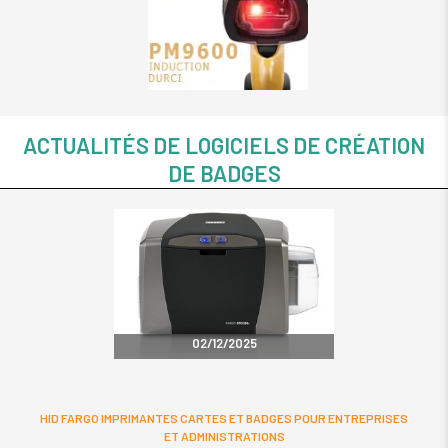
ZXP1
ZEBRA Card
ZXP Serie 3
ZXP3 Doubl
Face
ZEBRA Card
ACTUALITÉS DE LOGICIELS DE CRÉATION
ZXP Serie 3
DE BADGES
ZXP3 Simpl
Face
ZEBRA Card
ZXP SERIES 
ZEBRA Card
ZXP SERIES 
02/12/2025
HID FARGO IMPRIMANTES CARTES ET BADGES POUR ENTREPRISES
ET ADMINISTRATIONS