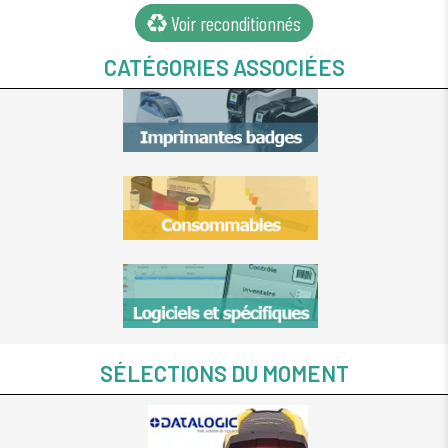
SP35 Plus
Voir reconditionnés
ENTRUST
DATACARD
CATÉGORIES ASSOCIÉES
SP55 Plus
ENTRUST
DATACARD
SP55D Plus
ZEBRA Card
P100i
ZEBRA Card
P110i
ZEBRA Card
P120i
ZEBRA Card
P330i
ZEBRA Card
SÉLECTIONS DU MOMENT
ZC10L
ZEBRA Card
ZXP Serie 1