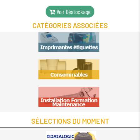
ETIQU
Voir Déstockage
EMPLAC
MULTI NI
CATÉGORIES ASSOCIÉES
PVC TE
MAS
TOSHIB
BA41
SÉLECTIONS DU MOMENT