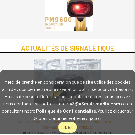
ACTUALITÉS DE SIGNALÉTIQUE
Merci de prendre en considération que ce site utilise des cookies
afin de vous permettre une navigation optimisé pour vos besoins.
En cas de besoin d'informations supplémentaires, vous pouvez
14/11/2025
nous contacter via notre e-mail :
a3@a3multimedia.com
ou en
consultant notre
Politique de Confidentialité
.Veuillez cliquer sur
Ok pour continuer votre navigation.
BROTHER SAFETY - SOLUTION COMPLÈTE DE MARQUAGE ET
Ok
SIGNALÉTIQUE INDUSTRIELLE
BROTHER SAFETY : LA SOLUTION COMPLÈTE POUR LE