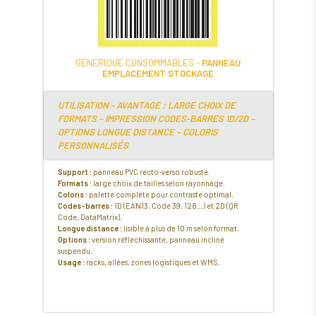
GENERIQUE CONSOMMABLES -
PANNEAU
EMPLACEMENT STOCKAGE
UTILISATION - AVANTAGE : LARGE CHOIX DE
FORMATS – IMPRESSION CODES-BARRES 1D/2D –
OPTIONS LONGUE DISTANCE – COLORIS
PERSONNALISÉS
Support :
panneau PVC recto-verso robuste.
Formats :
large choix de tailles selon rayonnage.
Coloris :
palette complète pour contraste optimal.
Codes-barres :
1D (EAN13, Code 39, 128...) et 2D (QR
Code, DataMatrix).
Longue distance :
lisible à plus de 10 m selon format.
Options :
version réfléchissante, panneau incliné
suspendu.
Usage :
racks, allées, zones logistiques et WMS.