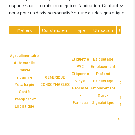
espace : audit terrain, conception, fabrication. Contactez-
nous pour un devis personnalisé ou une étude signalétique.
Métiers
Constructeur
Type
Utilisation
Compatib
CAB SQU
600 d
CAB SQU
Agroalimentaire
Etiquette
Etiquetage
300 d
Automobile
PVC
Emplacement
CAB SQU
Chimie
Etiquette
Plafond
600 d
Industrie
GENERIQUE
Vinyle
Etiquetage
CAB SQUI
Métallurgie
CONSOMMABLES
Pancarte
Emplacement
CAB SQUI
Santé
-
Stock
CAB SQUI
Transport et
Panneau
Signalétique
CAB SQUI
Logistique
CAB T
SQUIX 4 6
GENER
CONSOMM