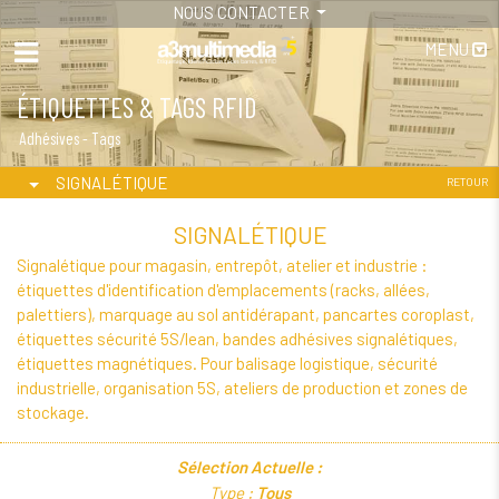
NOUS CONTACTER
MENU
ÉTIQUETTES & TAGS RFID
Adhésives - Tags
SIGNALÉTIQUE
RETOUR
SIGNALÉTIQUE
Signalétique pour magasin, entrepôt, atelier et industrie :
étiquettes d'identification d'emplacements (racks, allées,
palettiers), marquage au sol antidérapant, pancartes coroplast,
étiquettes sécurité 5S/lean, bandes adhésives signalétiques,
étiquettes magnétiques. Pour balisage logistique, sécurité
industrielle, organisation 5S, ateliers de production et zones de
stockage.
Sélection Actuelle :
Type :
Tous