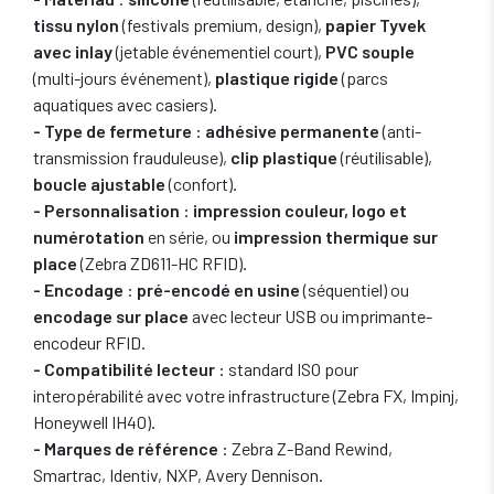
tissu nylon
(festivals premium, design),
papier Tyvek
avec inlay
(jetable événementiel court),
PVC souple
(multi-jours événement),
plastique rigide
(parcs
aquatiques avec casiers).
- Type de fermeture
:
adhésive permanente
(anti-
transmission frauduleuse),
clip plastique
(réutilisable),
boucle ajustable
(confort).
- Personnalisation
:
impression couleur, logo et
numérotation
en série, ou
impression thermique sur
place
(Zebra ZD611-HC RFID).
- Encodage
:
pré-encodé en usine
(séquentiel) ou
encodage sur place
avec lecteur USB ou imprimante-
encodeur RFID.
- Compatibilité lecteur
: standard ISO pour
interopérabilité avec votre infrastructure (Zebra FX, Impinj,
Honeywell IH40).
- Marques de référence
: Zebra Z-Band Rewind,
Smartrac, Identiv, NXP, Avery Dennison.