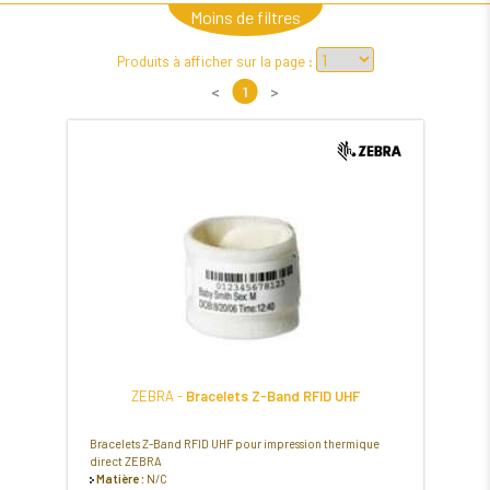
Moins de filtres
Produits à afficher sur la page :
<
1
>
ZEBRA -
Bracelets Z-Band RFID UHF
Bracelets Z-Band RFID UHF pour impression thermique
direct ZEBRA
Matière :
N/C