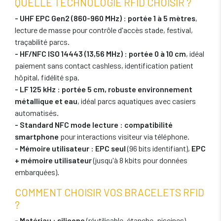
QUELLE TECHNOLOGIE RFID CHOISIR ?
- UHF EPC Gen2 (860-960 MHz)
:
portée 1 à 5 mètres
,
lecture de masse pour contrôle d'accès stade, festival,
traçabilité parcs.
- HF/NFC ISO 14443 (13,56 MHz)
:
portée 0 à 10 cm
, idéal
paiement sans contact cashless, identification patient
hôpital, fidélité spa.
- LF 125 kHz
:
portée 5 cm, robuste environnement
métallique et eau
, idéal parcs aquatiques avec casiers
automatisés.
- Standard NFC mode lecture
:
compatibilité
smartphone
pour interactions visiteur via téléphone.
- Mémoire utilisateur
:
EPC seul
(96 bits identifiant),
EPC
+ mémoire utilisateur
(jusqu'à 8 kbits pour données
embarquées).
COMMENT CHOISIR VOS BRACELETS RFID
?
- Matériau
:
silicone
(réutilisable, étanche, piscines),