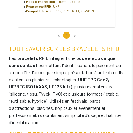
Mode d'impression :
Thermique direct
Fréquences RFID :
UHF
Compatibilité :
ZD500R, ZT410 RFID, ZT420 RFID
<
1
>
TOUT SAVOIR SUR LES BRACELETS RFID
Les
bracelets RFID
intègrent une
puce électronique
sans contact
permettant l'identification, le paiement ou
le contrôle d'accès par simple présentation à un lecteur. Ils
existent en plusieurs technologies (
UHF EPC Gen2,
HF/NFC ISO 14443, LF 125 kHz
), plusieurs matériaux
(silicone, tissu, Tyvek, PVC) et plusieurs formats (jetable,
réutilisable, hybride). Utilisés en festivals, parcs
d'attractions, piscines, hôpitaux et événementiel
professionnel, ils combinent simplicité d'usage et fiabilité
d'identification.