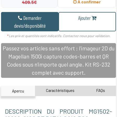
409.5€
À confirmer
Demander
Ajouter
devis/disponibilité
*
Les prix et quantités sont indicatifs. Contactez-nous pour validation.
Passez vos articles sans effort : l'imageur 2D du
Magellan 1500i capture codes-barres et QR
Codes sous n'importe quel angle. Kit RS-232
complet avec support.
Caractéristiques
FAQs
Apercu
DESCRIPTION DU PRODUIT MG1502-