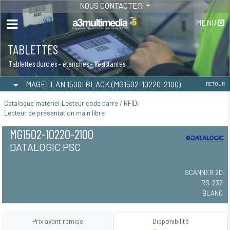
NOUS CONTACTER
MENU
TABLETTES
Tablettes durcies - étanches - Résistantes
MAGELLAN 1500I BLACK (MG1502-10220-2100)
RETOUR
Catalogue matériel
Lecteur code barre / RFID
Lecteur de présentation main libre
MG1502-10220-2100
DATALOGIC PSC
SCANNER 2D
RS-232
BLANC
Prix avant remise
Disponibilité