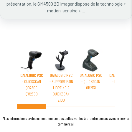
présentation, le GM4500 2D Imager dispose de la technologie «
motion-sensing » ...
DATALOGIC PSC
DATALOGIC PSC
DATALOGIC PSC
DATALOGIC PSC
- QUICKSCAN
- SUPPORT MAIN
- QUICKSCAN
- MEMOR X3
QD2500
LIBRE NOIR
QM2131
BATCH
QW2500
QUICKSCAN
2100
*Les informations ci-dessus sont non contractuelles, veillez à prendre contact avec le service
commercial.