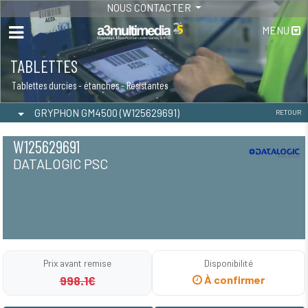
NOUS CONTACTER
MENU
TABLETTES
Tablettes durcies - étanches - Résistantes
GRYPHON GM4500 (W125629691)
RETOUR
W125629691
DATALOGIC PSC
Prix avant remise
Disponibilité
998.1€
À confirmer