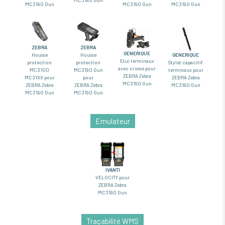
MC3190 Gun
MC3190 Gun
MC3190 Gun
MC3190 Gun
ZEBRA
ZEBRA
GENERIQUE
Housse
Housse
GENERIQUE
Etui terminaux
protection
protection
Stylet capacitif
avec crosse pour
MC3100
MC3190 Gun
terminaux pour
ZEBRA Zebra
MC31XX pour
pour
ZEBRA Zebra
MC3190 Gun
ZEBRA Zebra
ZEBRA Zebra
MC3190 Gun
MC3190 Gun
MC3190 Gun
Emulateur
IVANTI
VELOCITY pour
ZEBRA Zebra
MC3190 Gun
Traçabilité WMS