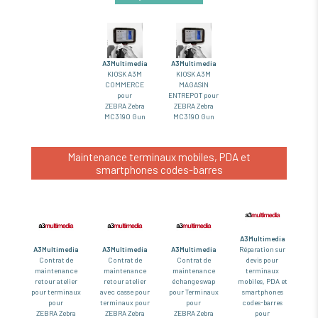
A3Multimedia
A3Multimedia
KIOSK A3M
KIOSK A3M
COMMERCE
MAGASIN
pour
ENTREPOT pour
ZEBRA Zebra
ZEBRA Zebra
MC3190 Gun
MC3190 Gun
Maintenance terminaux mobiles, PDA et
smartphones codes-barres
A3Multimedia
A3Multimedia
A3Multimedia
A3Multimedia
Réparation sur
Contrat de
Contrat de
Contrat de
devis pour
maintenance
maintenance
maintenance
terminaux
retour atelier
retour atelier
échange swap
mobiles, PDA et
pour terminaux
avec casse pour
pour Terminaux
smartphones
pour
terminaux pour
pour
codes-barres
ZEBRA Zebra
ZEBRA Zebra
ZEBRA Zebra
pour