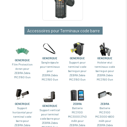
Accessoires pour Terminaux code barre
GENERIQUE
GENERIQUE
GENERIQUE
GENERIQUE
Sangle épaule
Support pour
Holster etui
Film Protection
pour terminaux
terminal code
terminaux code
écran pour
pour
barre gun pour
barre gun pour
ZEBRA Zebra
ZEBRA Zebra
ZEBRA Zebra
ZEBRA Zebra
MC3190 Gun
MC3190 Gun
MC3190 Gun
MC3190 Gun
GENERIQUE
ZEBRA
ZEBRA
GENERIQUE
Support
Batterie
Batterie
Support vertical
horizontal pour
MC3100
MC3100
pour terminal
terminal code
MC3000 2740
MC3000 4800
code barre pour
barre pour
mAh pour
mAh pour
ZEBRA Zebra
ZEBRA Zebra
ZEBRA Zebra
ZEBRA Zebra