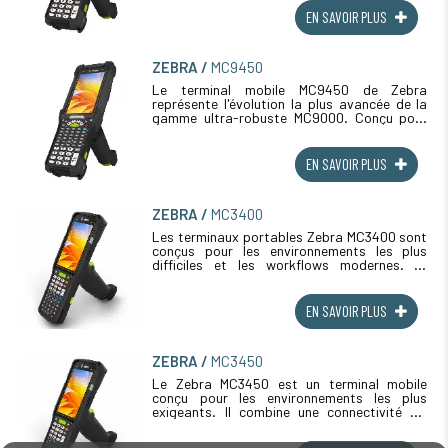
EN SAVOIR PLUS
ZEBRA
MC9450
Le terminal mobile MC9450 de Zebra
représente l'évolution la plus avancée de la
gamme ultra-robuste MC9000. Conçu pour
optimiser et sécuriser les processus dans les
environnements les plus exigeants, (...)
EN SAVOIR PLUS
ZEBRA
MC3400
Les terminaux portables Zebra MC3400 sont
conçus pour les environnements les plus
difficiles et les workflows modernes. Ils
offrent plus de puissance, une lecture de
pointe, le Wi-Fi 6E et la 5G en standard (...)
EN SAVOIR PLUS
ZEBRA
MC3450
Le Zebra MC3450 est un terminal mobile
conçu pour les environnements les plus
exigeants. Il combine une connectivité 5G
ultrarapide, des capacités de lecture de
pointe et une durabilité exceptionnelle, (...)