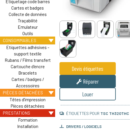
Etiquetage code barres
Cartes et badges
Collecte de données
Traçabilité
Emulateur
Outils
CONSOMMABLES
Etiquettes adhésives -
support textile
Rubans / Films transfert
Cartouche d'encre
Devis étiquettes
Bracelets
Cartes / badges /
Réparer
Accessoires
PIÈCES DÉTACHÉES
Louer
Têtes d'impression
Pièces détachées
PRESTATIONS
ÉTIQUETTES POUR
TSC TH320THC
Formation
Installation
DRIVERS / LOGICIELS