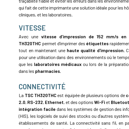
traçabilité fiable et éviter les erreurs dans les environnem
qui fait de cette imprimante une solution idéale pour les hô
cliniques, et les laboratoires.
VITESSE
Avec une
vitesse d’impression de 152 mm/s en
TH320THC
permet d’imprimer des
étiquettes
rapidemen
tout en maintenant une
haute qualité d'impression
. 
pour une utilisation dans des environnements où le temps 
que les
laboratoires médicaux
ou lors de la préparat
dans les
pharmacies
.
CONNECTIVITÉ
La
TSC TH320THC
est équipée de plusieurs options de
c
2.0
,
RS-232
,
Ethernet
, et des options
Wi-Fi
et
Bluetoo
intégration facile
dans les systèmes de gestion des inf
(HIS), les logiciels de suivi des stocks ou d’autres systèm
établissements de santé. La connectivité sans fil, en part