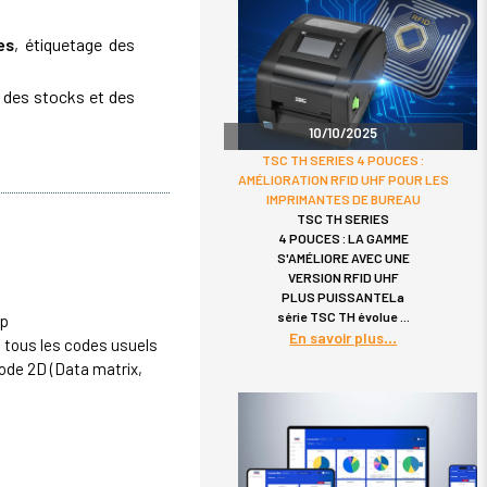
es
, étiquetage des
n des stocks et des
10/10/2025
TSC TH SERIES 4 POUCES :
AMÉLIORATION RFID UHF POUR LES
IMPRIMANTES DE BUREAU
TSC TH SERIES
4 POUCES : LA GAMME
S'AMÉLIORE AVEC UNE
VERSION RFID UHF
PLUS PUISSANTELa
série TSC TH évolue
ap
En savoir plus
 tous les codes usuels
code 2D (
Data matrix
,