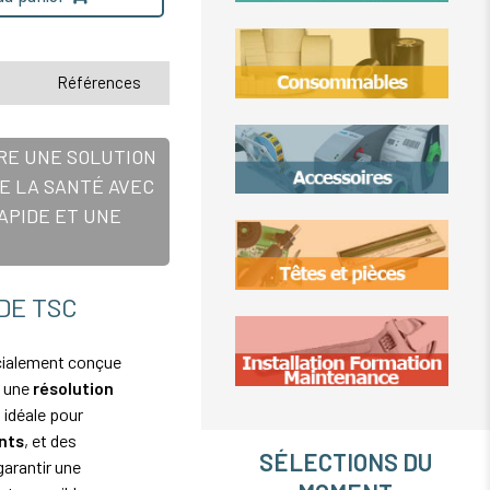
Références
RE UNE SOLUTION
E LA SANTÉ AVEC
RAPIDE ET UNE
DE TSC
ialement conçue
c une
résolution
, idéale pour
nts
, et des
SÉLECTIONS DU
garantir une