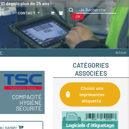
ID depuis plus de 25 ans !
ES
CONTACT
OK
HC
RETOUR
CATÉGORIES
ASSOCIÉES
Choisir une
?
imprimantes
COMPACITÉ
étiquette
HYGIÈNE
SÉCURITÉ
 au panier