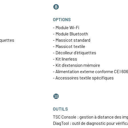
❽
OPTIONS
- Module Wi-Fi
- Module Bluetooth
iquettes
- Massicot standard
- Massicot textile
- Décolleur d’étiquettes
- Kit linerless
- Kit d’extension mémoire
- Alimentation externe conforme CEI 606
- Accessoires textile spécifiques
❿
OUTILS
TSC Console : gestion à distance des i
DiagTool : outil de diagnostic pour vérific