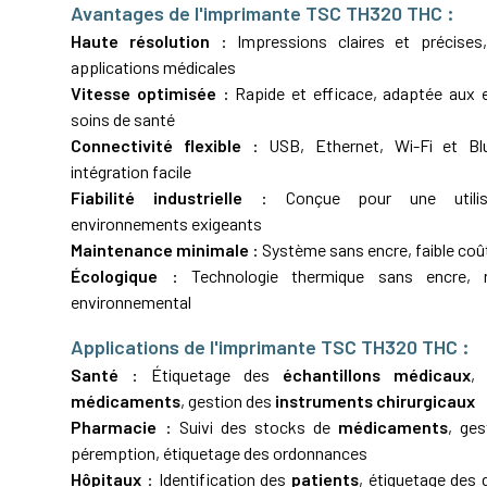
Avantages de l'imprimante TSC TH320 THC :
Haute résolution
: Impressions claires et précises,
applications médicales
Vitesse optimisée
: Rapide et efficace, adaptée aux
soins de santé
Connectivité flexible
: USB,
Ethernet
, Wi-Fi et B
intégration facile
Fiabilité industrielle
: Conçue pour une utilis
environnements exigeants
Maintenance minimale
: Système sans encre, faible coût
Écologique
: Technologie thermique sans encre, ré
environnemental
Applications de l'imprimante TSC TH320 THC :
Santé
: Étiquetage des
échantillons médicaux
, 
médicaments
, gestion des
instruments chirurgicaux
Pharmacie
: Suivi des stocks de
médicaments
, ge
péremption, étiquetage des ordonnances
Hôpitaux
: Identification des
patients
, étiquetage des 