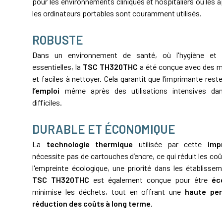
pour les environnements cliniques et hospitaliers où les a
les ordinateurs portables sont couramment utilisés.
ROBUSTE
Dans un environnement de santé, où l'hygiène et l
essentielles, la
TSC TH320THC
a été conçue avec des 
et faciles à nettoyer. Cela garantit que l’imprimante rest
l’emploi
même après des utilisations intensives dan
difficiles.
DURABLE ET ÉCONOMIQUE
La
technologie thermique
utilisée par cette
imp
nécessite pas de cartouches d’encre, ce qui réduit les coû
l'empreinte écologique, une priorité dans les établisse
TSC TH320THC
est également conçue pour être
éc
minimise les déchets, tout en offrant une
haute pe
réduction des coûts à long terme
.