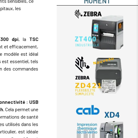
MOMENT
ents sensibles, ce
pitaux, les
 300 dpi
, la
TSC
t et efficacement,
Ce modèle est idéal
est essentiel, tels
ion des commandes
onnectivité
:
USB
th
. Cela permet une
ormations de santé
es utilisés dans les
iculier, est idéale