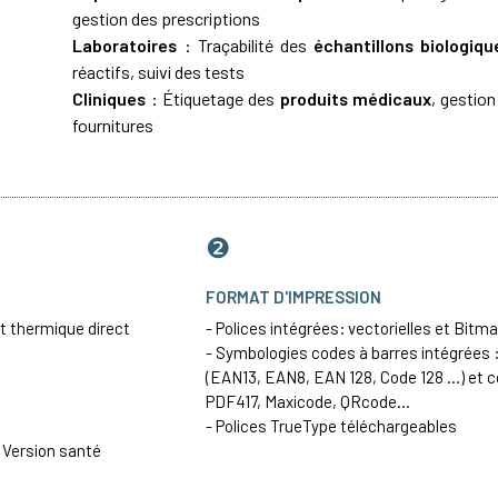
gestion des prescriptions
Laboratoires
: Traçabilité des
échantillons biologiqu
réactifs, suivi des tests
Cliniques
: Étiquetage des
produits médicaux
, gestio
fournitures
❷
FORMAT D'IMPRESSION
t thermique direct
- Polices intégrées: vectorielles et Bitm
- Symbologies codes à barres intégrées :
(
EAN13
, EAN8, EAN 128,
Code 128
...) et 
PDF417
, Maxicode, QRcode...
- Polices TrueType téléchargeables
/ Version santé