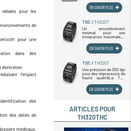
développée pour les
EN SAVOIR PLUS
environnements
 idéales pour les
médicaux et
hospitaliers. Son boîtier
traité antibactérien
TSC
TH220T
empêche la prolifération
 environnements de
microbienne, (...)
Un encombrement
minimal pour une
intégration maximaleLa
luetooth pour une
TSC TH220T est une
étiqueteuse thermique
EN SAVOIR PLUS
compacte conçue pour
ation dans des
les environnements
professionnels où
l'espace est limité mais
TSC
TH320T
où les exigences de (...)
 d’entretien
Une précision de 300 dpi
pour des impressions de
duisant l'impact
haute qualitéLa TSC
TH320T est une
imprimante thermique
EN SAVOIR PLUS
de haute qualité qui
offre une résolution de
300 dpi, idéale pour des
identification des
impressions précises et
nettes, (...)
ARTICLES POUR
stion des dates de
TH320THC
dossiers médicaux,