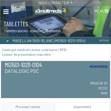
NOUS CONTACTER
MENU
TABLETTES
Tablettes durcies - étanches - Résistantes
MAGELLAN 1500I BLANC (MG1501-10211-0104)
RETOUR
Catalogue matériel
Lecteur code barre / RFID
Lecteur de présentation main libre
MG1501-10211-0104
DATALOGIC PSC
IMAGEUR 2D
RS232
NOIR
Prix avant remise
Disponibilité