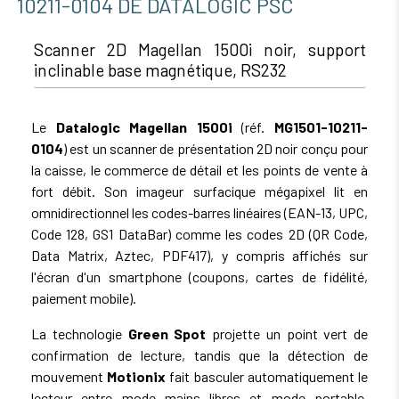
10211-0104 DE DATALOGIC PSC
Scanner 2D Magellan 1500i noir, support
inclinable base magnétique, RS232
Le
Datalogic Magellan 1500i
(réf.
MG1501-10211-
0104
) est un scanner de présentation 2D noir conçu pour
la caisse, le commerce de détail et les points de vente à
fort débit. Son imageur surfacique mégapixel lit en
omnidirectionnel les codes-barres linéaires (EAN-13, UPC,
Code 128, GS1 DataBar) comme les codes 2D (QR Code,
Data Matrix, Aztec, PDF417), y compris affichés sur
l'écran d'un smartphone (coupons, cartes de fidélité,
paiement mobile).
La technologie
Green Spot
projette un point vert de
confirmation de lecture, tandis que la détection de
mouvement
Motionix
fait basculer automatiquement le
lecteur entre mode mains libres et mode portable.