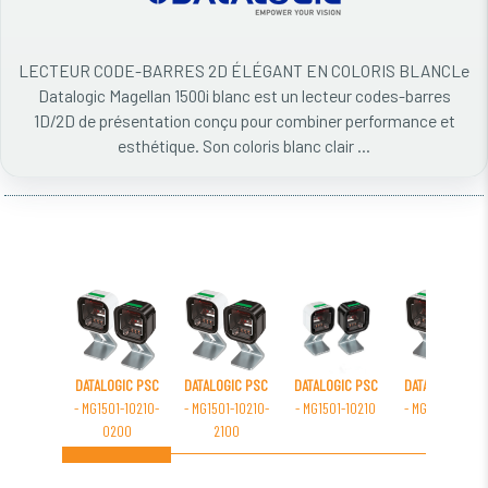
LECTEUR CODE-BARRES 2D ÉLÉGANT EN COLORIS BLANCLe
Datalogic Magellan 1500i blanc est un lecteur codes-barres
1D/2D de présentation conçu pour combiner performance et
esthétique. Son coloris blanc clair ...
DATALOGIC PSC
DATALOGIC PSC
DATALOGIC PSC
DATALOGIC PSC
- MG1501-10210-
- MG1501-10210-
- MG1501-10210
- MG1501-10231-
0200
2100
0200