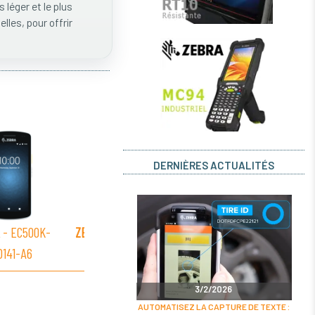
 léger et le plus
lles, pour offrir
DERNIÈRES ACTUALITÉS
- EC500K-
ZEBRA
- EC500K-
ZEBRA
- EC500K-
ZEBR
D141-A6
01B223-A6
01B112-A6
0
3/2/2026
AUTOMATISEZ LA CAPTURE DE TEXTE :