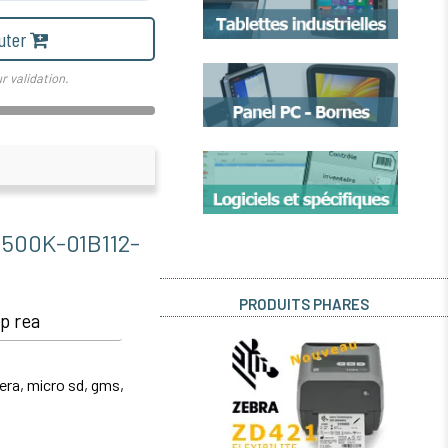
uter
r validation.
0K-01B112-
PRODUITS PHARES
p rea
era, micro sd, gms,