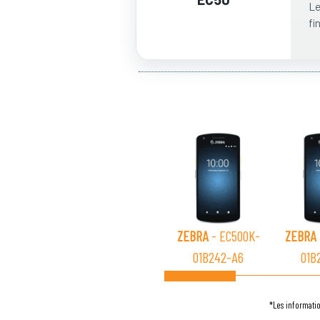
Le
fi
ZEBRA
- EC500K-
ZEBRA
01B242-A6
01B
*Les informatio