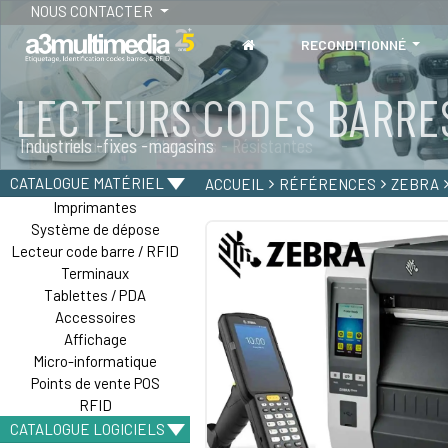
NOUS CONTACTER
RECONDITIONNÉ
LECTEURS CODES BARRE
TABLETTES
Industriels -fixes -magasins
Tablettes durcies - étanches - Résistantes
CATALOGUE MATÉRIEL
ACCUEIL
RÉFÉRENCES
ZEBRA
Imprimantes
Système de dépose
Lecteur code barre / RFID
Terminaux
Tablettes / PDA
Accessoires
Affichage
Micro-informatique
Points de vente POS
RFID
CATALOGUE LOGICIELS