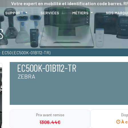
Votre expert en mobilité et identification code barres, RF
SUPPORT
SERVICES
MÉTIERS
NOS MARQU
S
EC50 (EC500K-01B112-TR)
EC500K-01B112-TR
ZEBRA
Prix avant remise
Disp
1306.44€
À c