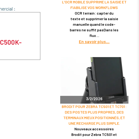
L'OCR MOBILE SUPPRIME LA SAISIE ET
FIABILISE VOS WORKFLOWS
ercial :
OCR terrain : capter du
texte et supprimer la saisie
manuelle quand le code-
barres ne suffit pasDans les
flux
 EC500K-
En savoir plus
3/2/2026
BRODIT POUR ZEBRA TC501 ET TC701 :
DES POSTES PLUS PROPRES, DES
TERMINAUX MIEUX POSITIONNÉS, ET
UNE RECHARGE PLUS SIMPLE.
Nouveaux accessoires
Brodit pour Zebra TC501 et