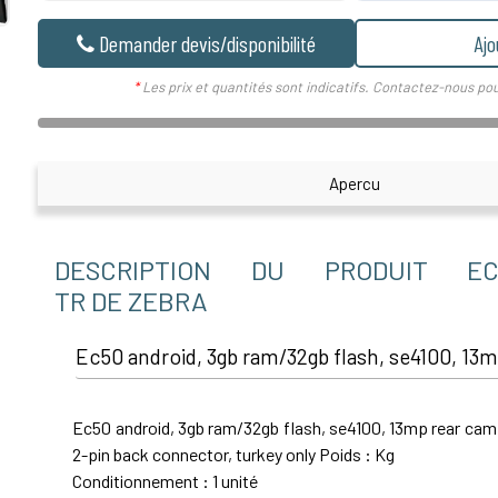
Demander devis/disponibilité
Ajo
*
Les prix et quantités sont indicatifs. Contactez-nous pou
Apercu
DESCRIPTION DU PRODUIT EC50
TR DE ZEBRA
Ec50 android, 3gb ram/32gb flash, se4100, 13m
Ec50 android, 3gb ram/32gb flash, se4100, 13mp rear cam
2-pin back connector, turkey only Poids : Kg
Conditionnement : 1 unité