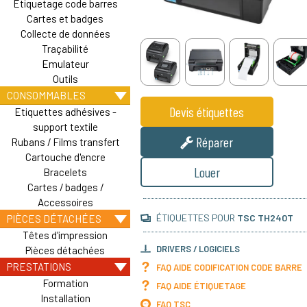
Etiquetage code barres
Cartes et badges
Collecte de données
Traçabilité
Emulateur
Outils
CONSOMMABLES
Devis étiquettes
Etiquettes adhésives -
support textile
Réparer
Rubans / Films transfert
Cartouche d'encre
Louer
Bracelets
Cartes / badges /
Accessoires
ÉTIQUETTES POUR
TSC TH240T
PIÈCES DÉTACHÉES
Têtes d'impression
DRIVERS / LOGICIELS
Pièces détachées
PRESTATIONS
FAQ AIDE CODIFICATION CODE BARRE
Formation
FAQ AIDE ÉTIQUETAGE
Installation
FAQ TSC