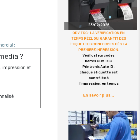
23/02/2026
ODV TSC : LA VÉRIFICATION EN
TEMPS RÉEL QUI GARANTIT DES
ÉTIQUETTES CONFORMES DÈS LA
ercial :
PREMIÈRE IMPRESSION.
media ?
Vérificateur codes
barres ODV TSC
Printronix Auto ID :
é, impression et
chaque étiquette est
contrôlée à
l'impression, en temps
En savoir plus
nalisé