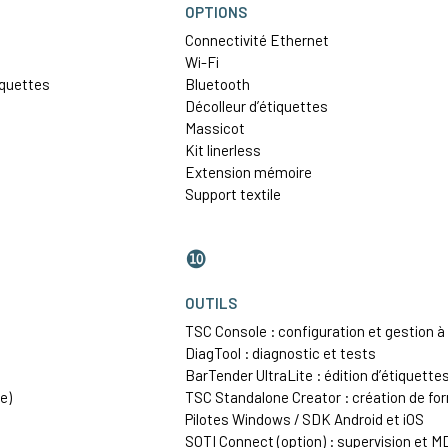
OPTIONS
Connectivité
Ethernet
Wi-Fi
iquettes
Bluetooth
Décolleur d’étiquettes
Massicot
Kit linerless
Extension mémoire
Support textile
❿
OUTILS
TSC Console : configuration et gestion à
DiagTool : diagnostic et tests
BarTender UltraLite : édition d’étiquette
e)
TSC Standalone Creator : création de f
Pilotes Windows / SDK Android et iOS
SOTI Connect (option) : supervision et 