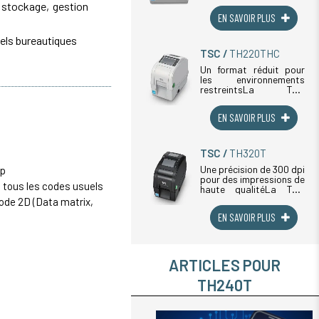
 stockage, gestion
développée pour les
EN SAVOIR PLUS
environnements
médicaux et
hospitaliers. Son boîtier
els bureautiques
traité antibactérien
TSC
TH220THC
empêche la prolifération
microbienne, (...)
Un format réduit pour
les environnements
restreintsLa TSC
TH220THC est une
imprimante d'étiquettes
EN SAVOIR PLUS
compacte conçue pour
répondre aux besoins
du secteur hospitalier
et médical, où les
TSC
TH320T
postes de travail (...)
Une précision de 300 dpi
ap
pour des impressions de
 tous les codes usuels
haute qualitéLa TSC
TH320T est une
code 2D (
Data matrix
,
imprimante thermique
EN SAVOIR PLUS
de haute qualité qui
offre une résolution de
300 dpi, idéale pour des
impressions précises et
nettes, (...)
ARTICLES POUR
TH240T