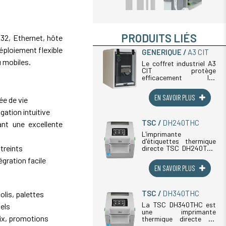
PRODUITS LIÉS
232,
Ethernet
, hôte
éploiement flexible
GENERIQUE
A3 CIT
u mobiles.
Le coffret industriel A3
CIT protège
efficacement les
imprimantes thermiques
en environnements
EN SAVOIR PLUS
industriels
ée de vie
contraignants. Conçu
gation intuitive
en matériau composite
thermoformé haute
TSC
DH240THC
nt une excellente
résistance, ce coffret
garantit (...)
L'imprimante
d'étiquettes thermique
streints
directe TSC DH240THC
a été spécialement
égration facile
développée pour
EN SAVOIR PLUS
répondre aux besoins
des établissements de
santé, des laboratoires
médicaux et des
TSC
DH340THC
olis
, palettes
pharmacies
hospitalières. (...)
La TSC DH340THC est
iels
une imprimante
rix, promotions
thermique directe de
haute qualité