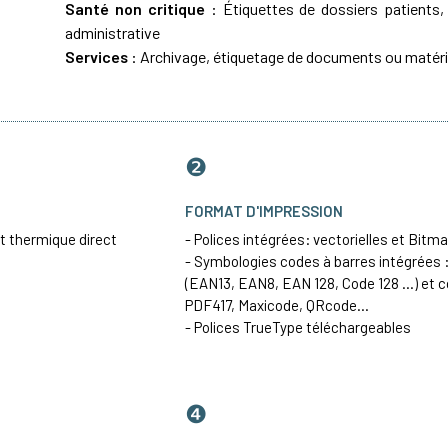
Santé non critique
: Étiquettes de dossiers patients,
administrative
Services
: Archivage, étiquetage de documents ou matéri
❷
FORMAT D'IMPRESSION
t thermique direct
- Polices intégrées: vectorielles et Bitm
- Symbologies codes à barres intégrées :
(
EAN13
, EAN8, EAN 128,
Code 128
...) et 
PDF417
, Maxicode, QRcode...
- Polices TrueType téléchargeables
❹