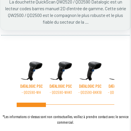
La douchette QuickScan QW2520 / QD2590 Datalogic est un
lecteur codes barres manuel 2D d'entrée de gamme. Cette série
QW2500 / QD2500 est le compagnon le plus robuste et le plus
fiable du secteur de la ...
DATALOGIC PSC
DATALOGIC PSC
DATALOGIC PSC
DATALOGIC PSC
- QD2590-WH
- QD2590-WHK1
- QD2590-BKK1B
- QD2590-BKK1
*Les informations ci-dessus sont non contractuelles, veillez à prendre contact avec le service
commercial.