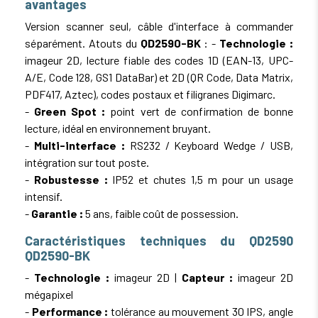
avantages
Version scanner seul, câble d'interface à commander
séparément. Atouts du
QD2590-BK
: -
Technologie :
imageur 2D, lecture fiable des codes 1D (EAN-13, UPC-
A/E, Code 128, GS1 DataBar) et 2D (QR Code, Data Matrix,
PDF417, Aztec), codes postaux et filigranes Digimarc.
-
Green Spot :
point vert de confirmation de bonne
lecture, idéal en environnement bruyant.
-
Multi-interface :
RS232 / Keyboard Wedge / USB,
intégration sur tout poste.
-
Robustesse :
IP52 et chutes 1,5 m pour un usage
intensif.
-
Garantie :
5 ans, faible coût de possession.
Caractéristiques techniques du QD2590
QD2590-BK
-
Technologie :
imageur 2D |
Capteur :
imageur 2D
mégapixel
-
Performance :
tolérance au mouvement 30 IPS, angle