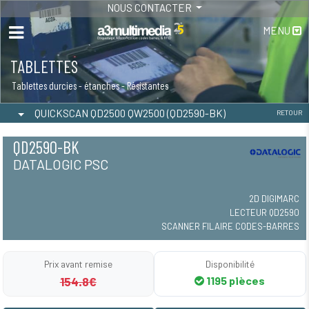
NOUS CONTACTER
MENU
TABLETTES
Tablettes durcies - étanches - Résistantes
QUICKSCAN QD2500 QW2500 (QD2590-BK)
RETOUR
QD2590-BK
DATALOGIC PSC
2D DIGIMARC
LECTEUR QD2590
SCANNER FILAIRE CODES-BARRES
Prix avant remise
Disponibilité
154.8€
1195 pièces