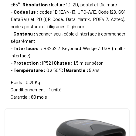
±65° |
Résolution :
lecture 1D, 2D, postal et Digimarc
-
Codes lus :
codes 1D (EAN-13, UPC-A/E, Code 128, GS1
DataBar) et 2D (QR Code, Data Matrix, PDF417, Aztec),
codes postaux et filigranes Digimarc
-
Contenu :
scanner seul, câble d'interface à commander
séparément
-
Interfaces :
RS232 / Keyboard Wedge / USB (multi-
interface)
-
Protection :
IP52 |
Chutes :
1,5 m sur béton
-
Température :
0 à 50°C |
Garantie :
5 ans
Poids : 0.25Kg
Conditionnement : 1 unité
Garantie : 60 mois