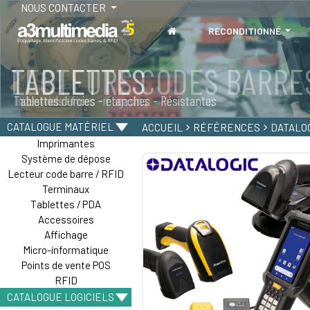
NOUS CONTACTER
RECONDITIONNÉ
TABLETTES
Tablettes durcies - étanches - Résistantes
CATALOGUE MATÉRIEL
ACCUEIL
RÉFÉRENCES
DATALOG
Imprimantes
Système de dépose
Lecteur code barre / RFID
Terminaux
Tablettes / PDA
Accessoires
Affichage
Micro-informatique
Points de vente POS
RFID
CATALOGUE LOGICIELS