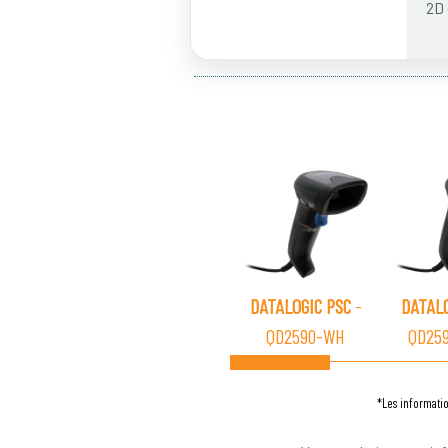
2D 
DATALOGIC PSC
-
DATALO
QD2590-WH
QD25
*Les informatio