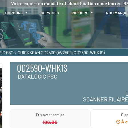
Votre expert en mobilité et identification code barres, RF
SUPPORT
SERVICES
MÉTIERS
NOS MARQU
IC PSC
QUICKSCAN QD2500 QW2500 (QD2590-WHK1S)
QD2590-WHK1S
DATALOGIC PSC
SCANNER FILAIR
Prix avant remise
Disp
186.3€
À c