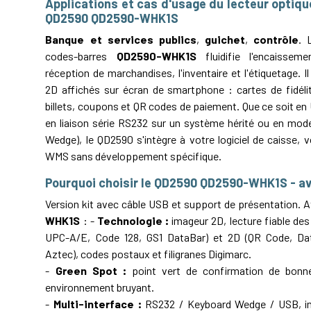
Applications et cas d'usage du lecteur optiq
QD2590 QD2590-WHK1S
Banque et services publics
,
guichet
,
contrôle
. 
codes-barres
QD2590-WHK1S
fluidifie l'encaissem
réception de marchandises, l'inventaire et l'étiquetage. Il
2D affichés sur écran de smartphone : cartes de fidélit
billets, coupons et QR codes de paiement. Que ce soit en
en liaison série RS232 sur un système hérité ou en mode
Wedge), le QD2590 s'intègre à votre logiciel de caisse,
WMS sans développement spécifique.
Pourquoi choisir le QD2590 QD2590-WHK1S - a
Version kit avec câble USB et support de présentation. 
WHK1S
: -
Technologie :
imageur 2D, lecture fiable de
UPC-A/E, Code 128, GS1 DataBar) et 2D (QR Code, Dat
Aztec), codes postaux et filigranes Digimarc.
-
Green Spot :
point vert de confirmation de bonne 
environnement bruyant.
-
Multi-interface :
RS232 / Keyboard Wedge / USB, int