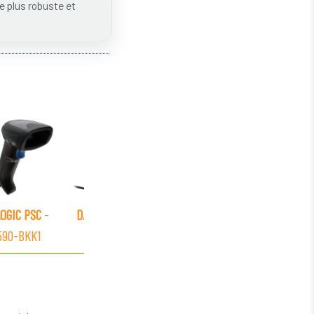
 plus robuste et
OGIC PSC
-
DATALOGIC PSC
-
DATALOGIC PSC
-
590-BKK1
QD2590-BK
QD2590-WHK1S