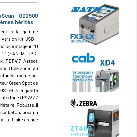
ckScan QD2500
tèmes hérités
ient à la gamme
n version kit USB +
nologie imageur 2D
s 1D (EAN-13, UPC-
x, PDF417, Aztec),
nce (tolérance au
tantanée, même sur
teur Green Spot de
S1 et à la qualité
-interface (RS232 /
étaire. Robuste, il
 sur béton, pour un
ette filaire grande