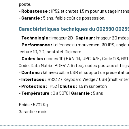
poste.
-
Robustesse :
IP52 et chutes 1,5 m pour un usage intens
-
Garantie :
5 ans, faible coût de possession.
Caractéristiques techniques du QD2590 QD2
-
Technologie :
imageur 2D |
Capteur :
imageur 2D méga
-
Performance :
tolérance au mouvement 30 IPS, angle ±
lecture 1D, 2D, postal et Digimarc
-
Codes lus :
codes 1D (EAN-13, UPC-A/E, Code 128, GS1 
Code, Data Matrix, PDF417, Aztec), codes postaux et filig
-
Contenu :
kit avec câble USB et support de présentatio
-
Interfaces :
RS232 / Keyboard Wedge / USB (multi-inter
-
Protection :
IP52 |
Chutes :
1,5 m sur béton
-
Température :
0 à 50°C |
Garantie :
5 ans
Poids : 5702Kg
Garantie : mois