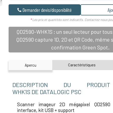
Demander devis/disponibilité
Ajo
*
Les prix et quantités sont indicatifs. Contactez-nous pou
QD2590-WHK1S : un seul lecteur pour tous
QD2590 capture 1D, 2D et QR Code, même 
confirmation Green Spot.
Caractéristiques
Apercu
DESCRIPTION DU PRODUIT
WHK1S DE DATALOGIC PSC
Scanner imageur 2D mégapixel QD2590 b
interface, kit USB + support