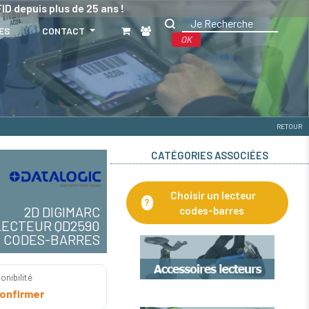
ID depuis plus de 25 ans !
ES
CONTACT
OK
RETOUR
CATÉGORIES ASSOCIÉES
Choisir un lecteur
?
2D DIGIMARC
codes-barres
LECTEUR QD2590
E CODES-BARRES
onibilité
onfirmer