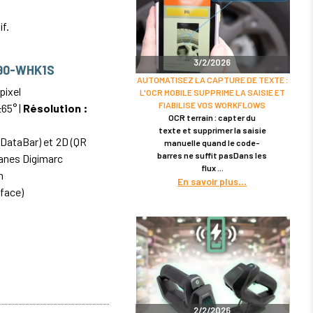
if.
3/2/2026
590-WHK1S
AUTOMATISEZ LA CAPTURE DE TEXTE :
pixel
L'OCR MOBILE SUPPRIME LA SAISIE ET
FIABILISE VOS WORKFLOWS
65° |
Résolution :
OCR terrain : capter du
texte et supprimer la saisie
DataBar) et 2D (QR
manuelle quand le code-
barres ne suffit pasDans les
ranes Digimarc
flux
n
En savoir plus
face)
2/2/2026