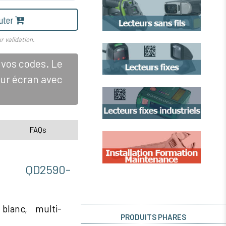
uter
r validation.
 vos codes. Le
sur écran avec
FAQs
 QD2590-
lanc, multi-
PRODUITS PHARES