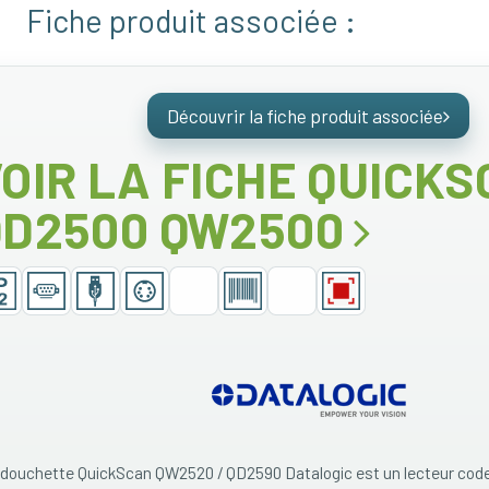
Fiche produit associée :
Découvrir la fiche produit associée
OIR LA FICHE QUICK
QD2500 QW2500
 douchette QuickScan QW2520 / QD2590 Datalogic est un lecteur cod